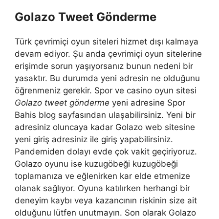
Golazo Tweet Gönderme
Türk çevrimiçi oyun siteleri hizmet dışı kalmaya
devam ediyor. Şu anda çevrimiçi oyun sitelerine
erişimde sorun yaşıyorsanız bunun nedeni bir
yasaktır. Bu durumda yeni adresin ne olduğunu
öğrenmeniz gerekir. Spor ve casino oyun sitesi
Golazo tweet gönderme
yeni adresine Spor
Bahis blog sayfasından ulaşabilirsiniz. Yeni bir
adresiniz oluncaya kadar Golazo web sitesine
yeni giriş adresiniz ile giriş yapabilirsiniz.
Pandemiden dolayı evde çok vakit geçiriyoruz.
Golazo oyunu ise kuzugöbeği kuzugöbeği
toplamanıza ve eğlenirken kar elde etmenize
olanak sağlıyor. Oyuna katılırken herhangi bir
deneyim kaybı veya kazancının riskinin size ait
olduğunu lütfen unutmayın. Son olarak Golazo