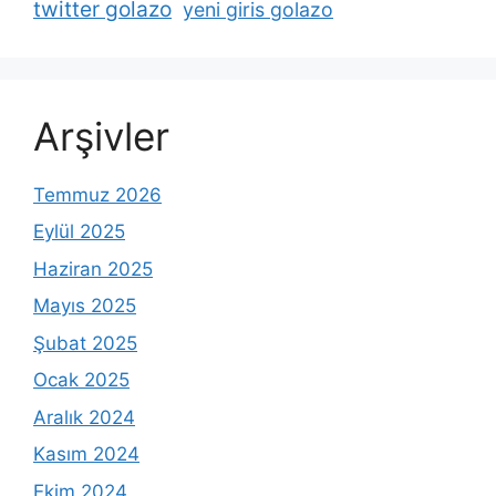
twitter golazo
yeni giris golazo
Arşivler
Temmuz 2026
Eylül 2025
Haziran 2025
Mayıs 2025
Şubat 2025
Ocak 2025
Aralık 2024
Kasım 2024
Ekim 2024