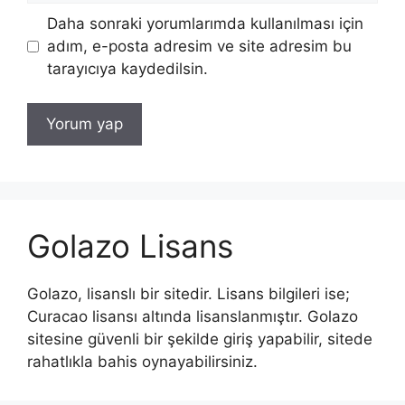
Daha sonraki yorumlarımda kullanılması için
adım, e-posta adresim ve site adresim bu
tarayıcıya kaydedilsin.
Golazo Lisans
Golazo, lisanslı bir sitedir. Lisans bilgileri ise;
Curacao lisansı altında lisanslanmıştır. Golazo
sitesine güvenli bir şekilde giriş yapabilir, sitede
rahatlıkla bahis oynayabilirsiniz.