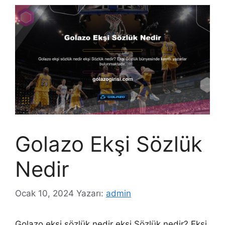
Golazo Ekşi Sözlük
Nedir
Ocak 10, 2024
Yazarı:
admin
Golazo ekşi sözlük nedir ekşi Sözlük nedir? Ekşi