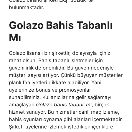
Golazo casino şirketi Ekşi Sözlük’ te
bulunmaktadır.
Golazo Bahis Tabanlı
Mı
Golazo lisanslı bir şirkettir, dolayısıyla içiniz
rahat olsun. Bahis tabanlı işletmeler için
güvenilirlik de önemlidir. Bu güven nedeniyle
müşteri sayısı artıyor. Çünkü büyüyen müşteriler
planlı faaliyetleri dikkate alabiliyor. Yani
üyelerinize bonus ve promosyonlar
sunabilirsiniz. Kullanıcılarına gelir sağlamayı
amaçlayan
Golazo bahis tabanlı mı
, birçok
hizmet sunuyor. Bu hizmetler canlı maç izleme,
bahis oyunları oynama gibi alanları içermektedir.
Şirket, üyelerine izlemek istedikleri içeriklere