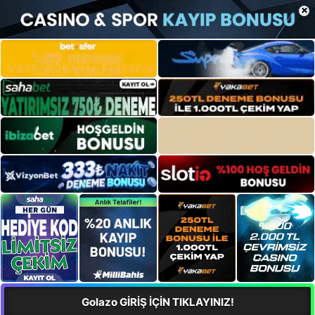
×
Golazo GİRİŞ İÇİN TIKLAYINIZ!