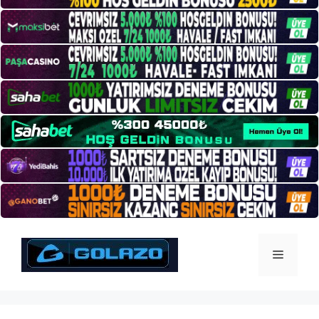
İçeriğe
atla
Menü