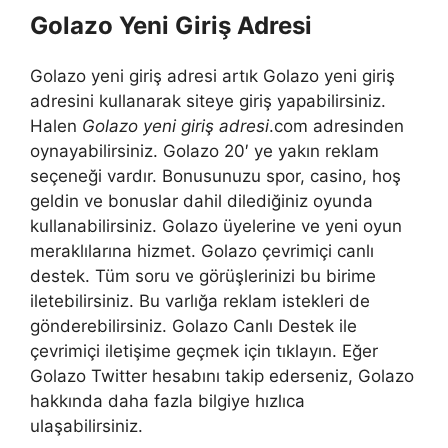
Golazo Yeni Giriş Adresi
Golazo yeni giriş adresi artık Golazo yeni giriş
adresini kullanarak siteye giriş yapabilirsiniz.
Halen
Golazo yeni giriş adresi
.com adresinden
oynayabilirsiniz. Golazo 20′ ye yakın reklam
seçeneği vardır. Bonusunuzu spor, casino, hoş
geldin ve bonuslar dahil dilediğiniz oyunda
kullanabilirsiniz. Golazo üyelerine ve yeni oyun
meraklılarına hizmet. Golazo çevrimiçi canlı
destek. Tüm soru ve görüşlerinizi bu birime
iletebilirsiniz. Bu varlığa reklam istekleri de
gönderebilirsiniz. Golazo Canlı Destek ile
çevrimiçi iletişime geçmek için tıklayın. Eğer
Golazo Twitter hesabını takip ederseniz, Golazo
hakkında daha fazla bilgiye hızlıca
ulaşabilirsiniz.