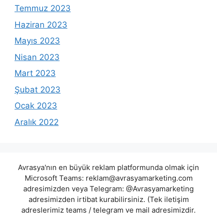
Temmuz 2023
Haziran 2023
Mayıs 2023
Nisan 2023
Mart 2023
Şubat 2023
Ocak 2023
Aralık 2022
Avrasya'nın en büyük reklam platformunda olmak için
Microsoft Teams:
reklam@avrasyamarketing.com
adresimizden veya Telegram: @Avrasyamarketing
adresimizden irtibat kurabilirsiniz. (Tek iletişim
adreslerimiz teams / telegram ve mail adresimizdir.