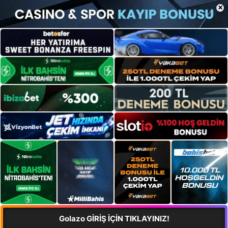
×
Golazo GİRİŞ İÇİN TIKLAYINIZ!