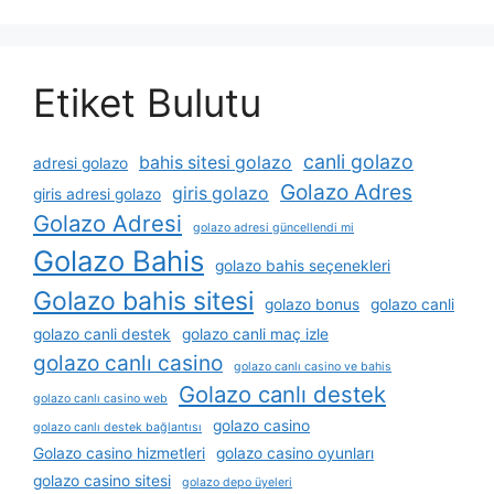
Etiket Bulutu
canli golazo
bahis sitesi golazo
adresi golazo
Golazo Adres
giris golazo
giris adresi golazo
Golazo Adresi
golazo adresi güncellendi mi
Golazo Bahis
golazo bahis seçenekleri
Golazo bahis sitesi
golazo bonus
golazo canli
golazo canli destek
golazo canli maç izle
golazo canlı casino
golazo canlı casino ve bahis
Golazo canlı destek
golazo canlı casino web
golazo casino
golazo canlı destek bağlantısı
Golazo casino hizmetleri
golazo casino oyunları
golazo casino sitesi
golazo depo üyeleri