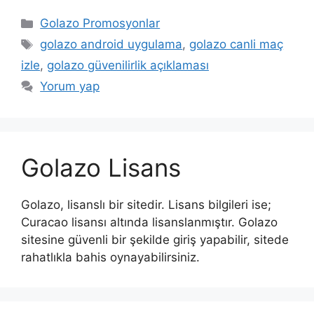
Kategoriler
Golazo Promosyonlar
Etiketler
golazo android uygulama
,
golazo canli maç
izle
,
golazo güvenilirlik açıklaması
Yorum yap
Golazo Lisans
Golazo, lisanslı bir sitedir. Lisans bilgileri ise;
Curacao lisansı altında lisanslanmıştır. Golazo
sitesine güvenli bir şekilde giriş yapabilir, sitede
rahatlıkla bahis oynayabilirsiniz.