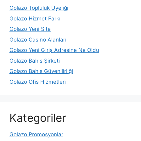
Golazo Topluluk Üyeliği
Golazo Hizmet Farkı
Golazo Yeni Site
Golazo Casino Alanları
Golazo Yeni Giriş Adresine Ne Oldu
Golazo Bahis Şirketi
Golazo Bahis Güvenilirliği
Golazo Ofis Hizmetleri
Kategoriler
Golazo Promosyonlar