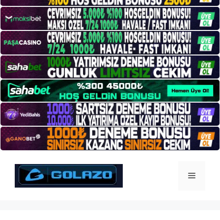
İçeriğe
atla
Menü