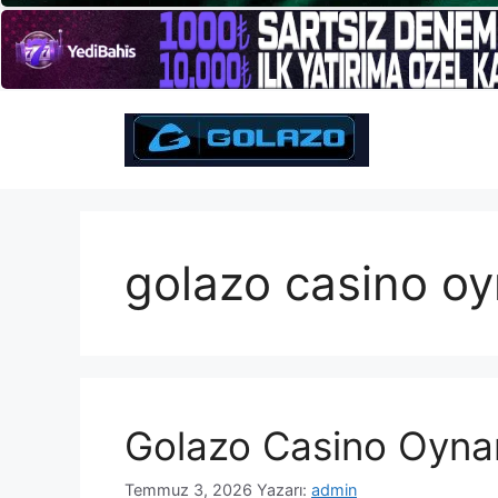
İçeriğe
atla
golazo casino o
Golazo Casino Oyn
Temmuz 3, 2026
Yazarı:
admin