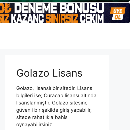
Golazo Lisans
Golazo, lisanslı bir sitedir. Lisans
bilgileri ise; Curacao lisansı altında
lisanslanmıştır. Golazo sitesine
güvenli bir şekilde giriş yapabilir,
sitede rahatlıkla bahis
oynayabilirsiniz.