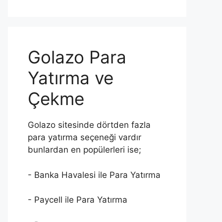
Golazo Para
Yatırma ve
Çekme
Golazo sitesinde dörtden fazla
para yatırma seçeneği vardır
bunlardan en popülerleri ise;
- Banka Havalesi ile Para Yatırma
- Paycell ile Para Yatırma