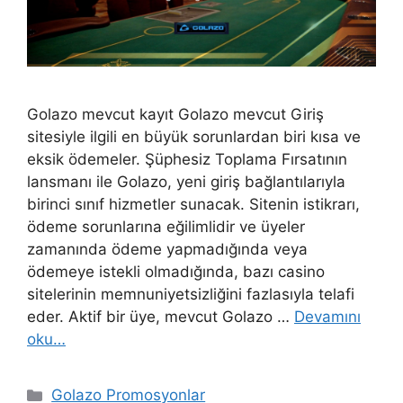
Golazo mevcut kayıt Golazo mevcut Giriş
sitesiyle ilgili en büyük sorunlardan biri kısa ve
eksik ödemeler. Şüphesiz Toplama Fırsatının
lansmanı ile Golazo, yeni giriş bağlantılarıyla
birinci sınıf hizmetler sunacak. Sitenin istikrarı,
ödeme sorunlarına eğilimlidir ve üyeler
zamanında ödeme yapmadığında veya
ödemeye istekli olmadığında, bazı casino
sitelerinin memnuniyetsizliğini fazlasıyla telafi
eder. Aktif bir üye, mevcut Golazo …
Devamını
oku…
Kategoriler
Golazo Promosyonlar