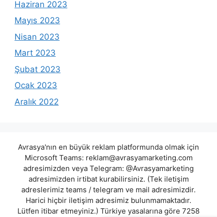
Haziran 2023
Mayıs 2023
Nisan 2023
Mart 2023
Şubat 2023
Ocak 2023
Aralık 2022
Avrasya'nın en büyük reklam platformunda olmak için
Microsoft Teams:
reklam@avrasyamarketing.com
adresimizden veya Telegram: @Avrasyamarketing
adresimizden irtibat kurabilirsiniz. (Tek iletişim
adreslerimiz teams / telegram ve mail adresimizdir.
Harici hiçbir iletişim adresimiz bulunmamaktadır.
Lütfen itibar etmeyiniz.) Türkiye yasalarına göre 7258