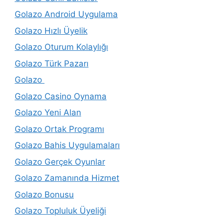
Golazo Android Uygulama
Golazo Hızlı Üyelik
Golazo Oturum Kolaylığı
Golazo Türk Pazarı
Golazo
Golazo Casino Oynama
Golazo Yeni Alan
Golazo Ortak Programı
Golazo Bahis Uygulamaları
Golazo Gerçek Oyunlar
Golazo Zamanında Hizmet
Golazo Bonusu
Golazo Topluluk Üyeliği