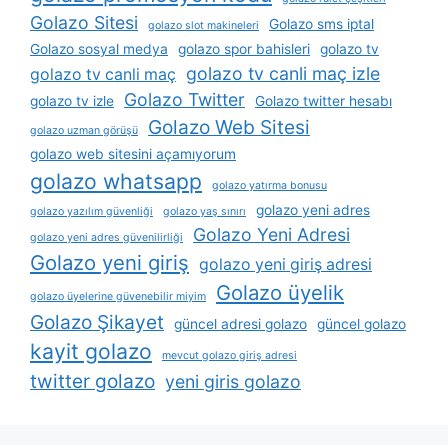
Golazo Sitesi
Golazo sms iptal
golazo slot makineleri
Golazo sosyal medya
golazo spor bahisleri
golazo tv
golazo tv canli maç izle
golazo tv canli maç
Golazo Twitter
golazo tv izle
Golazo twitter hesabı
Golazo Web Sitesi
golazo uzman görüşü
golazo web sitesini açamıyorum
golazo whatsapp
golazo yatırma bonusu
golazo yeni adres
golazo yazılım güvenliği
golazo yaş sınırı
Golazo Yeni Adresi
golazo yeni adres güvenilirliği
Golazo yeni giriş
golazo yeni giriş adresi
Golazo üyelik
golazo üyelerine güvenebilir miyim
Golazo Şikayet
güncel adresi golazo
güncel golazo
kayit golazo
mevcut golazo giriş adresi
twitter golazo
yeni giris golazo