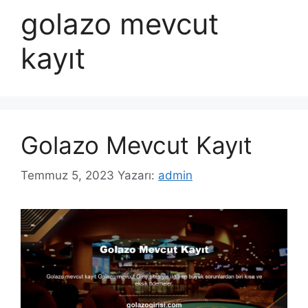
golazo mevcut
kayıt
Golazo Mevcut Kayıt
Temmuz 5, 2023
Yazarı:
admin