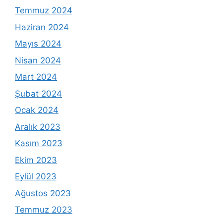
Temmuz 2024
Haziran 2024
Mayıs 2024
Nisan 2024
Mart 2024
Şubat 2024
Ocak 2024
Aralık 2023
Kasım 2023
Ekim 2023
Eylül 2023
Ağustos 2023
Temmuz 2023