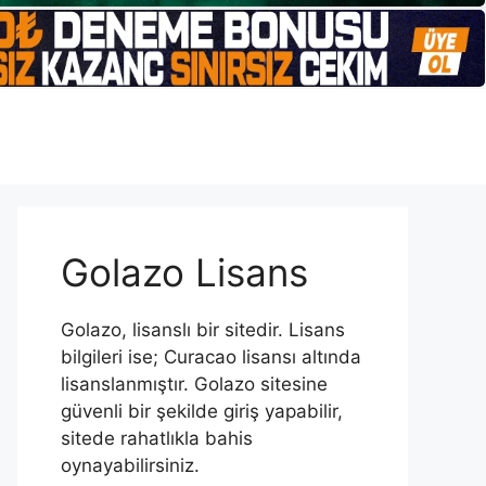
Golazo Lisans
Golazo, lisanslı bir sitedir. Lisans
bilgileri ise; Curacao lisansı altında
lisanslanmıştır. Golazo sitesine
güvenli bir şekilde giriş yapabilir,
sitede rahatlıkla bahis
oynayabilirsiniz.