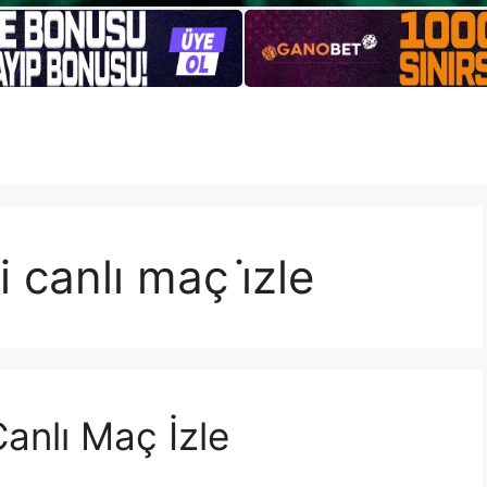
i canlı maç i̇zle
Canlı Maç İzle