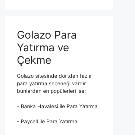
Golazo Para
Yatırma ve
Çekme
Golazo sitesinde dörtden fazla
para yatırma seçeneği vardır
bunlardan en popülerleri ise;
- Banka Havalesi ile Para Yatırma
- Paycell ile Para Yatırma