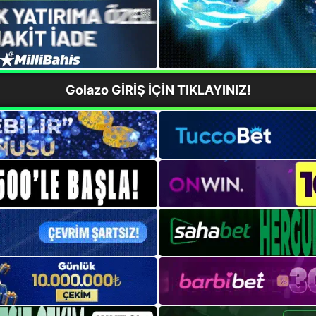
Golazo GİRİŞ İÇİN TIKLAYINIZ!