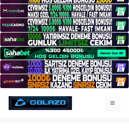
İçeriğe
atla
Menü