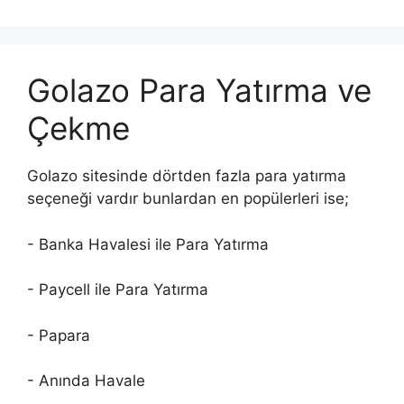
Golazo Para Yatırma ve
Çekme
Golazo sitesinde dörtden fazla para yatırma
seçeneği vardır bunlardan en popülerleri ise;
- Banka Havalesi ile Para Yatırma
- Paycell ile Para Yatırma
- Papara
- Anında Havale