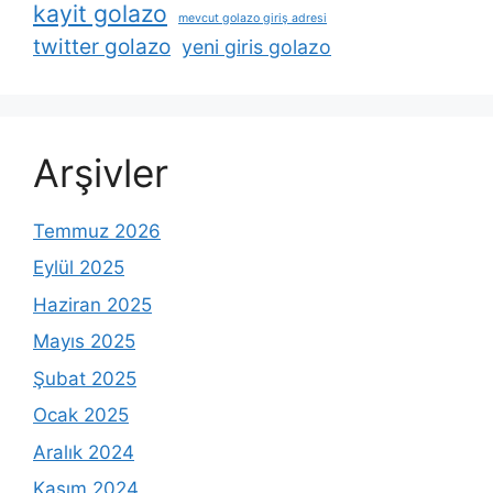
kayit golazo
mevcut golazo giriş adresi
twitter golazo
yeni giris golazo
Arşivler
Temmuz 2026
Eylül 2025
Haziran 2025
Mayıs 2025
Şubat 2025
Ocak 2025
Aralık 2024
Kasım 2024