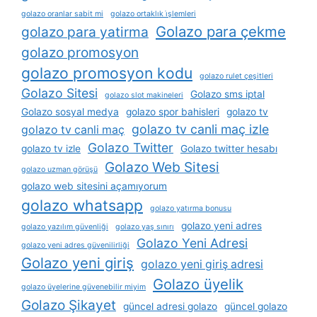
golazo oranlar sabit mi
golazo ortaklık i̇şlemleri
Golazo para çekme
golazo para yatirma
golazo promosyon
golazo promosyon kodu
golazo rulet çeşitleri
Golazo Sitesi
Golazo sms iptal
golazo slot makineleri
Golazo sosyal medya
golazo spor bahisleri
golazo tv
golazo tv canli maç izle
golazo tv canli maç
Golazo Twitter
golazo tv izle
Golazo twitter hesabı
Golazo Web Sitesi
golazo uzman görüşü
golazo web sitesini açamıyorum
golazo whatsapp
golazo yatırma bonusu
golazo yeni adres
golazo yazılım güvenliği
golazo yaş sınırı
Golazo Yeni Adresi
golazo yeni adres güvenilirliği
Golazo yeni giriş
golazo yeni giriş adresi
Golazo üyelik
golazo üyelerine güvenebilir miyim
Golazo Şikayet
güncel adresi golazo
güncel golazo