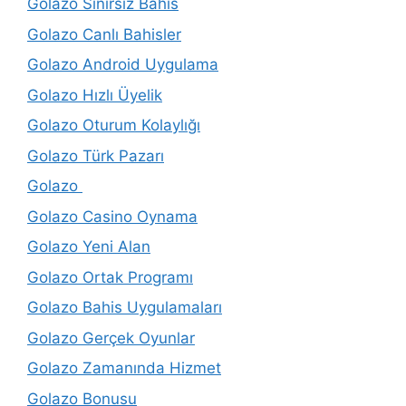
Golazo Sınırsız Bahis
Golazo Canlı Bahisler
Golazo Android Uygulama
Golazo Hızlı Üyelik
Golazo Oturum Kolaylığı
Golazo Türk Pazarı
Golazo
Golazo Casino Oynama
Golazo Yeni Alan
Golazo Ortak Programı
Golazo Bahis Uygulamaları
Golazo Gerçek Oyunlar
Golazo Zamanında Hizmet
Golazo Bonusu