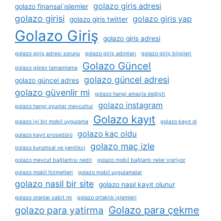
golazo giris adresi
golazo finansal i̇şlemler
golazo girisi
golazo giris yap
golazo giris twitter
Golazo Giriş
golazo giriş adresi
golazo giriş adresi sorunu
golazo giriş adımları
golazo giriş bilgileri
Golazo Güncel
golazo görev tamamlama
golazo güncel adresi
golazo güncel adres
golazo güvenlir mi
golazo hangi amaçla değişti
golazo instagram
golazo hangi oyunlar mevcuttur
Golazo kayıt
golazo i̇yi bir mobil uygulama
golazo kayıt ol
golazo kaç oldu
golazo kayıt prosedürü
golazo maç izle
golazo kurumsal ve yenilikçi
golazo mevcut bağlantısı nedir
golazo mobil bağlantı neler i̇çeriyor
golazo mobil hizmetleri
golazo mobil uygulamalar
golazo nasil bir site
golazo nasıl kayıt olunur
golazo oranlar sabit mi
golazo ortaklık i̇şlemleri
Golazo para çekme
golazo para yatirma