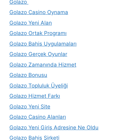
Golazo
Golazo Casino Oynama
Golazo Yeni Alan
Golazo Ortak Programı
Golazo Bahis Uygulamaları
Golazo Gerçek Oyunlar
Golazo Zamanında Hizmet
Golazo Bonusu
Golazo Topluluk Üyeliği
Golazo Hizmet Farkı
Golazo Yeni Site
Golazo Casino Alanları
Golazo Yeni Giriş Adresine Ne Oldu
Golazo Bahis Şirketi