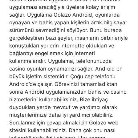
uygulaması aracılığıyla üyelere kolay erişim
sağlar. Uygulama Golazo Android, oyunlarda
oynayan ve bahis yapan kişilerin artık bilgisayar
sürümünü sevmediğini söylüyor. Bunu burada
gerçekleştiren bazı şeyler, insanların birbirleriyle
konuştukları yerlerin internette oldukları ve
bağlantıyı engellemek için interneti
kullanmalarıdır. Uygulama, telefonunuzda
casino oyunları oynamanızı sağlar. Android en
büyük işletim sistemidir. Çoğu cep telefonu
Android’de çalışır. Görevinizi tamamladıktan
sonra Android uygulamanızdan bahis ve casino
hizmetlerini kullanabilirsiniz. Bize ihtiyaç
duydukları yerde mevcut ve yardımcı olarak
müşterilerimize daha iyi yardımcı olabiliriz.
Sorularınız için cevap almak için Golazo web
sitesini kullanabilirsiniz. Daha çok onu nasıl