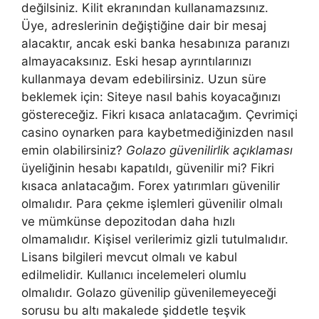
değilsiniz. Kilit ekranından kullanamazsınız.
Üye, adreslerinin değiştiğine dair bir mesaj
alacaktır, ancak eski banka hesabınıza paranızı
almayacaksınız. Eski hesap ayrıntılarınızı
kullanmaya devam edebilirsiniz. Uzun süre
beklemek için: Siteye nasıl bahis koyacağınızı
göstereceğiz. Fikri kısaca anlatacağım. Çevrimiçi
casino oynarken para kaybetmediğinizden nasıl
emin olabilirsiniz?
Golazo güvenilirlik açıklaması
üyeliğinin hesabı kapatıldı, güvenilir mi? Fikri
kısaca anlatacağım. Forex yatırımları güvenilir
olmalıdır. Para çekme işlemleri güvenilir olmalı
ve mümkünse depozitodan daha hızlı
olmamalıdır. Kişisel verilerimiz gizli tutulmalıdır.
Lisans bilgileri mevcut olmalı ve kabul
edilmelidir. Kullanıcı incelemeleri olumlu
olmalıdır. Golazo güvenilip güvenilemeyeceği
sorusu bu altı makalede şiddetle teşvik