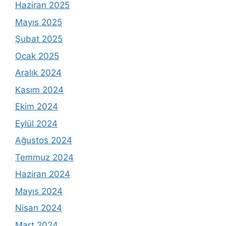
Haziran 2025
Mayıs 2025
Şubat 2025
Ocak 2025
Aralık 2024
Kasım 2024
Ekim 2024
Eylül 2024
Ağustos 2024
Temmuz 2024
Haziran 2024
Mayıs 2024
Nisan 2024
Mart 2024