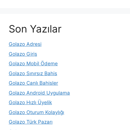
Son Yazılar
Golazo Adresi
Golazo Giriş
Golazo Mobil Ödeme
Golazo Sınırsız Bahis
Golazo Canlı Bahisler
Golazo Android Uygulama
Golazo Hızlı Üyelik
Golazo Oturum Kolaylığı
Golazo Türk Pazarı