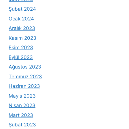
Şubat 2024
Ocak 2024
Aralık 2023
Kasım 2023
Ekim 2023
Eylül 2023
Ağustos 2023
Temmuz 2023
Haziran 2023
Mayıs 2023
Nisan 2023
Mart 2023
Şubat 2023