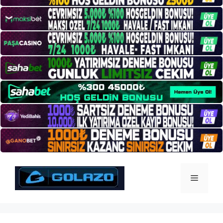
İçeriğe
atla
Menü