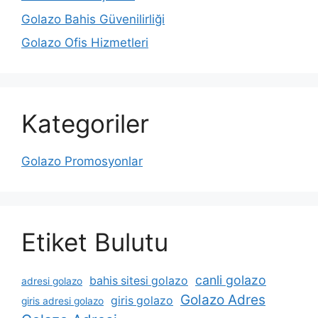
Golazo Bahis Güvenilirliği
Golazo Ofis Hizmetleri
Kategoriler
Golazo Promosyonlar
Etiket Bulutu
canli golazo
bahis sitesi golazo
adresi golazo
Golazo Adres
giris golazo
giris adresi golazo