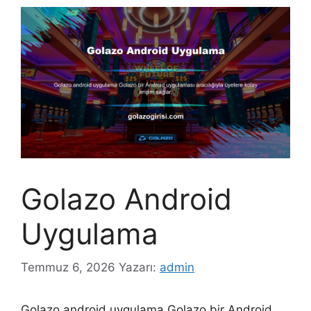
Golazo Android
Uygulama
Temmuz 6, 2026
Yazarı:
admin
Golazo android uygulama Golazo bir Android