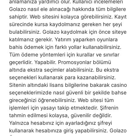
anlamanıza yardımcı olur. Kullanıcı incelemeleri
Golazo nasıl ele alınacağı hakkında tüm bilgilere
sahiptir. Web sitesini kolayca görebilirsiniz. Kayıt
sürecinde kursa kaydolmanız gereken her şeyi
bulabilirsiniz. Golazo kaydolmak için önce siteye
katılmanız gerekir. Yatırım yaparken oyunlara
bahis ödemek için farklı yollar kullanabilirsiniz.
Tüm ödeme yöntemleri için kurallar ve sınırlar
geçerlidir. Yapabilir. Promosyonlar bölümü
altında ekstra seçimler alabilirsiniz. Bu ekstra
seçenekleri kullanarak para kazanabilirsiniz.
Sitenin altındaki lisans bilgilerine bakarak casino
seçeneklerimizde nasıl güvenli bir şekilde bahse
gireceğinizi öğrenebilirsiniz. Web sitesi tüm
işlemleri için yasayı takip etmektedir. Şifrenin
tahmin edilmesi kolaysa, güvenilir değildir.
Yalnızca hesabınız için ayarladığınız şifreyi
kullanarak hesabınıza giriş yapabilirsiniz. Golazo