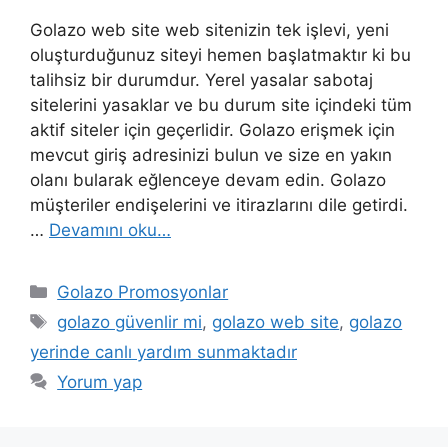
Golazo web site web sitenizin tek işlevi, yeni
oluşturduğunuz siteyi hemen başlatmaktır ki bu
talihsiz bir durumdur. Yerel yasalar sabotaj
sitelerini yasaklar ve bu durum site içindeki tüm
aktif siteler için geçerlidir. Golazo erişmek için
mevcut giriş adresinizi bulun ve size en yakın
olanı bularak eğlenceye devam edin. Golazo
müşteriler endişelerini ve itirazlarını dile getirdi.
…
Devamını oku…
Kategoriler
Golazo Promosyonlar
Etiketler
golazo güvenlir mi
,
golazo web site
,
golazo
yerinde canlı yardım sunmaktadır
Yorum yap