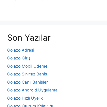
Son Yazılar
Golazo Adresi
Golazo Giriş
Golazo Mobil Ödeme
Golazo Sınırsız Bahis
Golazo Canlı Bahisler
Golazo Android Uygulama
Golazo Hızlı Üyelik
Golazo Oturum Kolaylığı