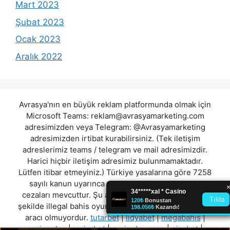
Mart 2023
Şubat 2023
Ocak 2023
Aralık 2022
Avrasya'nın en büyük reklam platformunda olmak için
Microsoft Teams:
reklam@avrasyamarketing.com
adresimizden veya Telegram: @Avrasyamarketing
adresimizden irtibat kurabilirsiniz. (Tek iletişim
adreslerimiz teams / telegram ve mail adresimizdir.
Harici hiçbir iletişim adresimiz bulunmamaktadır.
Lütfen itibar etmeyiniz.) Türkiye yasalarına göre 7258
sayılı kanun uyarınca yasa dışı bahis oynamanın
cezaları mevcuttur. Şu an bulunduğunuz site hiç bir
şekilde illegal bahis oyunları oynatmıyor ve oynamaya
aracı olmuyordur.
tutarbet
|
lidyabet
|
megabahis
|
casinoplus
|
majorbet
|
casinobeymen
|
pisabet
|