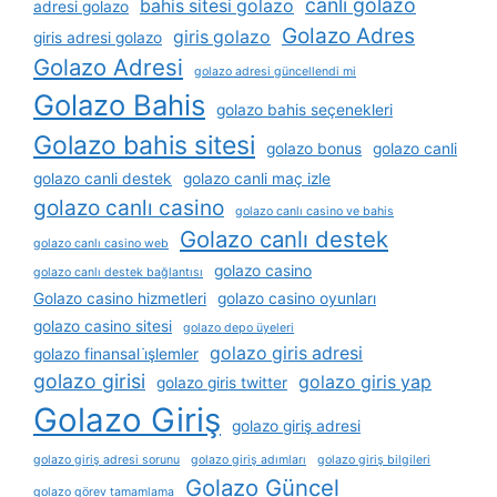
canli golazo
bahis sitesi golazo
adresi golazo
Golazo Adres
giris golazo
giris adresi golazo
Golazo Adresi
golazo adresi güncellendi mi
Golazo Bahis
golazo bahis seçenekleri
Golazo bahis sitesi
golazo bonus
golazo canli
golazo canli destek
golazo canli maç izle
golazo canlı casino
golazo canlı casino ve bahis
Golazo canlı destek
golazo canlı casino web
golazo casino
golazo canlı destek bağlantısı
Golazo casino hizmetleri
golazo casino oyunları
golazo casino sitesi
golazo depo üyeleri
golazo giris adresi
golazo finansal i̇şlemler
golazo girisi
golazo giris yap
golazo giris twitter
Golazo Giriş
golazo giriş adresi
golazo giriş adresi sorunu
golazo giriş adımları
golazo giriş bilgileri
Golazo Güncel
golazo görev tamamlama