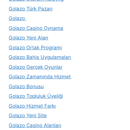
Golazo Türk Pazarı
Golazo
Golazo Casino Oynama
Golazo Yeni Alan
Golazo Ortak Programı
Golazo Bahis Uygulamaları
Golazo Gerçek Oyunlar
Golazo Zamanında Hizmet
Golazo Bonusu
Golazo Topluluk Üyeliği
Golazo Hizmet Farkı
Golazo Yeni Site
Golazo Casino Alanları