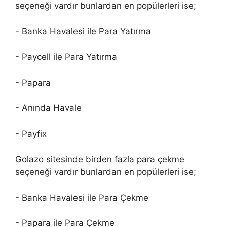
seçeneği vardır bunlardan en popülerleri ise;
- Banka Havalesi ile Para Yatırma
- Paycell ile Para Yatırma
- Papara
- Anında Havale
- Payfix
Golazo sitesinde birden fazla para çekme
seçeneği vardır bunlardan en popülerleri ise;
- Banka Havalesi ile Para Çekme
- Papara ile Para Çekme