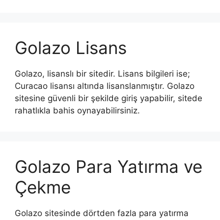
Golazo Lisans
Golazo, lisanslı bir sitedir. Lisans bilgileri ise;
Curacao lisansı altında lisanslanmıştır. Golazo
sitesine güvenli bir şekilde giriş yapabilir, sitede
rahatlıkla bahis oynayabilirsiniz.
Golazo Para Yatırma ve
Çekme
Golazo sitesinde dörtden fazla para yatırma