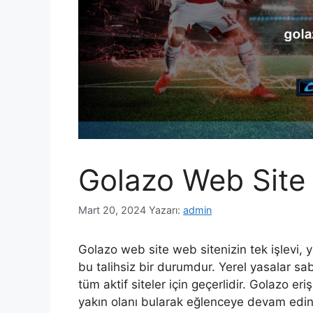
Golazo Web Site
Mart 20, 2024
Yazarı:
admin
Golazo web site web sitenizin tek işlevi, 
bu talihsiz bir durumdur. Yerel yasalar sab
tüm aktif siteler için geçerlidir. Golazo er
yakın olanı bularak eğlenceye devam edin. G