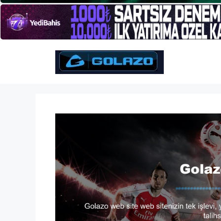
İçeriğe
atla