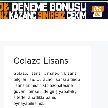
Golazo Lisans
Golazo, lisanslı bir sitedir. Lisans
bilgileri ise; Curacao lisansı altında
lisanslanmıştır. Golazo sitesine
güvenli bir şekilde giriş yapabilir,
sitede rahatlıkla bahis
oynayabilirsiniz.