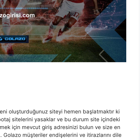
yeni oluşturduğunuz siteyi hemen başlatmaktır ki
otaj sitelerini yasaklar ve bu durum site içindeki
işmek için mevcut giriş adresinizi bulun ve size en
olazo müşteriler endişelerini ve itirazlarını dile