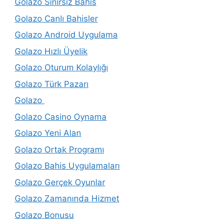
Golazo Sınırsız Bahis
Golazo Canlı Bahisler
Golazo Android Uygulama
Golazo Hızlı Üyelik
Golazo Oturum Kolaylığı
Golazo Türk Pazarı
Golazo
Golazo Casino Oynama
Golazo Yeni Alan
Golazo Ortak Programı
Golazo Bahis Uygulamaları
Golazo Gerçek Oyunlar
Golazo Zamanında Hizmet
Golazo Bonusu