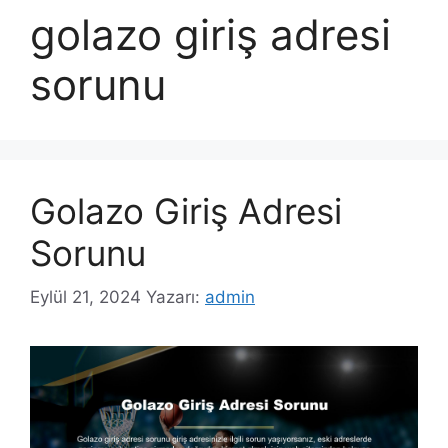
golazo giriş adresi
sorunu
Golazo Giriş Adresi
Sorunu
Eylül 21, 2024
Yazarı:
admin