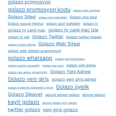
golazo promosyon
golazo promosyon kodu
golazo rulet çeşitleri
Golazo Sitesi
Golazo sms iptal
golazo slot makineleri
Golazo sosyal medya
golazo spor bahisleri
golazo tv
golazo tv canli maç izle
golazo tv canli maç
Golazo Twitter
golazo tv izle
Golazo twitter hesabı
Golazo Web Sitesi
golazo uzman görüşü
golazo web sitesini açamıyorum
golazo whatsapp
golazo yatırma bonusu
golazo yeni adres
golazo yazılım güvenliği
golazo yaş sınırı
Golazo Yeni Adresi
golazo yeni adres güvenilirliği
Golazo yeni giriş
golazo yeni giriş adresi
Golazo üyelik
golazo üyelerine güvenebilir miyim
Golazo Şikayet
güncel adresi golazo
güncel golazo
kayit golazo
mevcut golazo giriş adresi
twitter golazo
yeni giris golazo