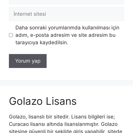
posta
İnternet
sitesi
Daha sonraki yorumlarımda kullanılması için
adım, e-posta adresim ve site adresim bu
tarayıcıya kaydedilsin.
Golazo Lisans
Golazo, lisanslı bir sitedir. Lisans bilgileri ise;
Curacao lisansı altında lisanslanmıştır. Golazo
sitesine güvenli bir şekilde giriş yapabilir, sitede