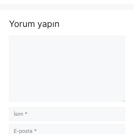
Yorum yapın
Yorum
İsim
E-