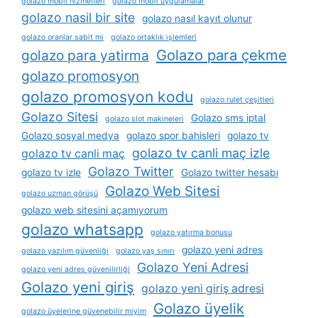
golazo mobil hizmetleri
golazo mobil uygulamalar
golazo nasil bir site
golazo nasıl kayıt olunur
golazo oranlar sabit mi
golazo ortaklık i̇şlemleri
Golazo para çekme
golazo para yatirma
golazo promosyon
golazo promosyon kodu
golazo rulet çeşitleri
Golazo Sitesi
Golazo sms iptal
golazo slot makineleri
Golazo sosyal medya
golazo spor bahisleri
golazo tv
golazo tv canli maç izle
golazo tv canli maç
Golazo Twitter
golazo tv izle
Golazo twitter hesabı
Golazo Web Sitesi
golazo uzman görüşü
golazo web sitesini açamıyorum
golazo whatsapp
golazo yatırma bonusu
golazo yeni adres
golazo yazılım güvenliği
golazo yaş sınırı
Golazo Yeni Adresi
golazo yeni adres güvenilirliği
Golazo yeni giriş
golazo yeni giriş adresi
Golazo üyelik
golazo üyelerine güvenebilir miyim