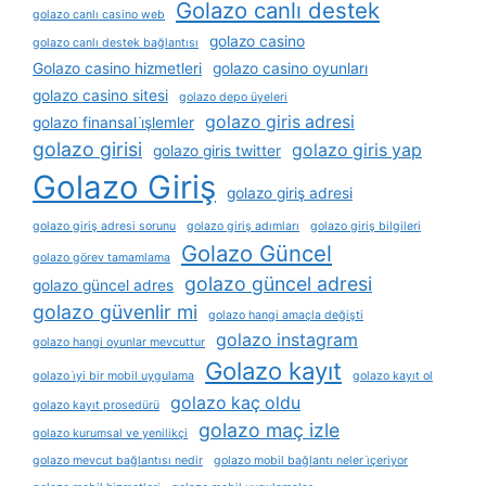
Golazo canlı destek
golazo canlı casino web
golazo casino
golazo canlı destek bağlantısı
Golazo casino hizmetleri
golazo casino oyunları
golazo casino sitesi
golazo depo üyeleri
golazo giris adresi
golazo finansal i̇şlemler
golazo girisi
golazo giris yap
golazo giris twitter
Golazo Giriş
golazo giriş adresi
golazo giriş adresi sorunu
golazo giriş adımları
golazo giriş bilgileri
Golazo Güncel
golazo görev tamamlama
golazo güncel adresi
golazo güncel adres
golazo güvenlir mi
golazo hangi amaçla değişti
golazo instagram
golazo hangi oyunlar mevcuttur
Golazo kayıt
golazo i̇yi bir mobil uygulama
golazo kayıt ol
golazo kaç oldu
golazo kayıt prosedürü
golazo maç izle
golazo kurumsal ve yenilikçi
golazo mevcut bağlantısı nedir
golazo mobil bağlantı neler i̇çeriyor