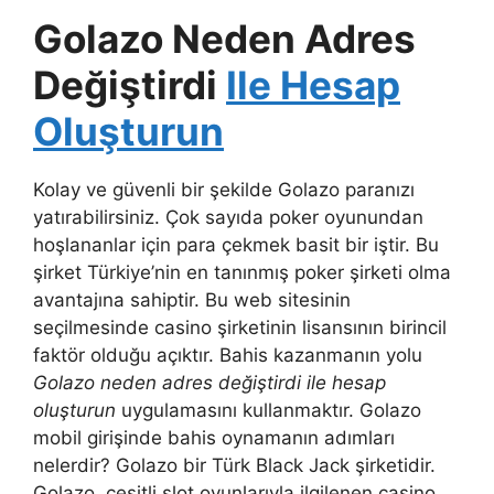
Golazo Neden Adres
Değiştirdi
Ile Hesap
Oluşturun
Kolay ve güvenli bir şekilde Golazo paranızı
yatırabilirsiniz. Çok sayıda poker oyunundan
hoşlananlar için para çekmek basit bir iştir. Bu
şirket Türkiye’nin en tanınmış poker şirketi olma
avantajına sahiptir. Bu web sitesinin
seçilmesinde casino şirketinin lisansının birincil
faktör olduğu açıktır. Bahis kazanmanın yolu
Golazo neden adres değiştirdi ile hesap
oluşturun
uygulamasını kullanmaktır. Golazo
mobil girişinde bahis oynamanın adımları
nelerdir? Golazo bir Türk Black Jack şirketidir.
Golazo, çeşitli slot oyunlarıyla ilgilenen casino