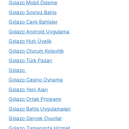
Golazo Mobil Ödeme
Golazo Sınırsız Bahis
Golazo Canlı Bahisler
Golazo Android Uygulama
Golazo Hızlı Üyelik
Golazo Oturum Kolaylığı
Golazo Türk Pazarı
Golazo
Golazo Casino Oynama
Golazo Yeni Alan
Golazo Ortak Programı
Golazo Bahis Uygulamaları
Golazo Gerçek Oyunlar
Golazo Zamanında Hizmet