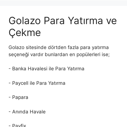
Golazo Para Yatırma ve
Çekme
Golazo sitesinde dörtden fazla para yatırma
seçeneği vardır bunlardan en popülerleri ise;
- Banka Havalesi ile Para Yatırma
- Paycell ile Para Yatırma
- Papara
- Anında Havale
- Payfix