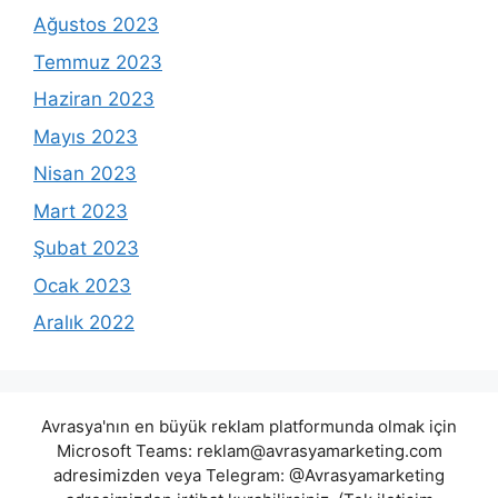
Ağustos 2023
Temmuz 2023
Haziran 2023
Mayıs 2023
Nisan 2023
Mart 2023
Şubat 2023
Ocak 2023
Aralık 2022
Avrasya'nın en büyük reklam platformunda olmak için
Microsoft Teams:
reklam@avrasyamarketing.com
adresimizden veya Telegram: @Avrasyamarketing