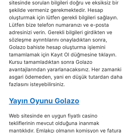
sitesinde sorulan bilgileri doğru ve eksiksiz bir
şekilde vermeniz gerekmektedir. Hesap
oluşturmak için lütfen gerekli bilgileri sağlayın.
Lütfen bize telefon numaranızı ve e-posta
adresinizi verin. Gerekli bilgileri girdikten ve
sözleşme ayrıntılarını onayladıktan sonra,
Golazo bahiste hesap oluşturma işlemini
tamamlamak için Kayıt Ol düğmesine tıklayın.
Kursu tamamladıktan sonra Golazo
avantajlarından yararlanacaksınız. Her zamanki
asgari ödemeden, yani en düşük tutardan daha
fazlasını isteyebilirsiniz.
Yayın Oyunu Golazo
Web sitesinde en uygun fiyatlı casino
tekliflerinin mevcut olduğuna inanmak
mantıklıdır. Emlakçı olmanın komisyon ve fatura