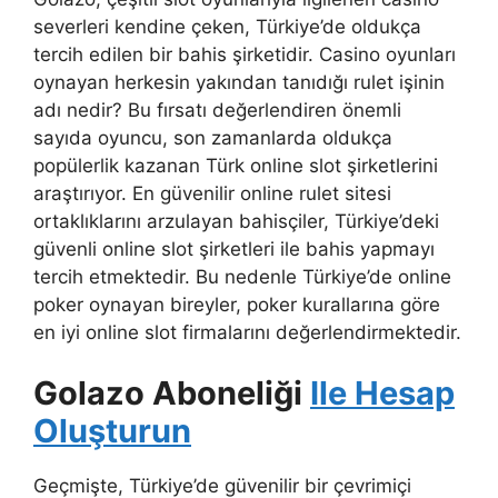
severleri kendine çeken, Türkiye’de oldukça
tercih edilen bir bahis şirketidir. Casino oyunları
oynayan herkesin yakından tanıdığı rulet işinin
adı nedir? Bu fırsatı değerlendiren önemli
sayıda oyuncu, son zamanlarda oldukça
popülerlik kazanan Türk online slot şirketlerini
araştırıyor. En güvenilir online rulet sitesi
ortaklıklarını arzulayan bahisçiler, Türkiye’deki
güvenli online slot şirketleri ile bahis yapmayı
tercih etmektedir. Bu nedenle Türkiye’de online
poker oynayan bireyler, poker kurallarına göre
en iyi online slot firmalarını değerlendirmektedir.
Golazo Aboneliği
Ile Hesap
Oluşturun
Geçmişte, Türkiye’de güvenilir bir çevrimiçi