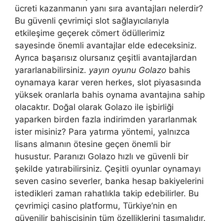
ücreti kazanmanın yanı sıra avantajları nelerdir?
Bu güvenli çevrimiçi slot sağlayıcılarıyla
etkileşime geçerek cömert ödüllerimiz
sayesinde önemli avantajlar elde edeceksiniz.
Ayrıca başarısız olursanız çeşitli avantajlardan
yararlanabilirsiniz.
yayın oyunu Golazo
bahis
oynamaya karar veren herkes, slot piyasasında
yüksek oranlarla bahis oynama avantajına sahip
olacaktır. Doğal olarak Golazo ile işbirliği
yaparken birden fazla indirimden yararlanmak
ister misiniz? Para yatırma yöntemi, yalnızca
lisans almanın ötesine geçen önemli bir
husustur. Paranızı Golazo hızlı ve güvenli bir
şekilde yatırabilirsiniz. Çeşitli oyunlar oynamayı
seven casino severler, banka hesap bakiyelerini
istedikleri zaman rahatlıkla takip edebilirler. Bu
çevrimiçi casino platformu, Türkiye’nin en
güvenilir bahisçisinin tüm özelliklerini taşımalıdır.