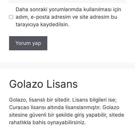
Daha sonraki yorumlarımda kullanılması için
adım, e-posta adresim ve site adresim bu
tarayıcıya kaydedilsin.
Golazo Lisans
Golazo, lisanslı bir sitedir. Lisans bilgileri ise;
Curacao lisansı altında lisanslanmıştır. Golazo
sitesine güvenli bir şekilde giriş yapabilir, sitede
rahatlıkla bahis oynayabilirsiniz.