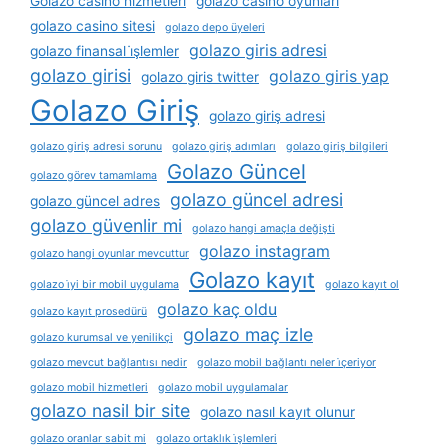
Golazo casino hizmetleri
golazo casino oyunları
golazo casino sitesi
golazo depo üyeleri
golazo giris adresi
golazo finansal i̇şlemler
golazo girisi
golazo giris yap
golazo giris twitter
Golazo Giriş
golazo giriş adresi
golazo giriş adresi sorunu
golazo giriş adımları
golazo giriş bilgileri
Golazo Güncel
golazo görev tamamlama
golazo güncel adresi
golazo güncel adres
golazo güvenlir mi
golazo hangi amaçla değişti
golazo instagram
golazo hangi oyunlar mevcuttur
Golazo kayıt
golazo i̇yi bir mobil uygulama
golazo kayıt ol
golazo kaç oldu
golazo kayıt prosedürü
golazo maç izle
golazo kurumsal ve yenilikçi
golazo mevcut bağlantısı nedir
golazo mobil bağlantı neler i̇çeriyor
golazo mobil hizmetleri
golazo mobil uygulamalar
golazo nasil bir site
golazo nasıl kayıt olunur
golazo oranlar sabit mi
golazo ortaklık i̇şlemleri