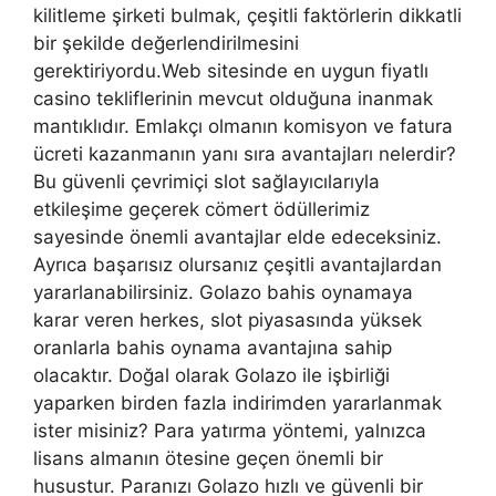
kilitleme şirketi bulmak, çeşitli faktörlerin dikkatli
bir şekilde değerlendirilmesini
gerektiriyordu.Web sitesinde en uygun fiyatlı
casino tekliflerinin mevcut olduğuna inanmak
mantıklıdır. Emlakçı olmanın komisyon ve fatura
ücreti kazanmanın yanı sıra avantajları nelerdir?
Bu güvenli çevrimiçi slot sağlayıcılarıyla
etkileşime geçerek cömert ödüllerimiz
sayesinde önemli avantajlar elde edeceksiniz.
Ayrıca başarısız olursanız çeşitli avantajlardan
yararlanabilirsiniz. Golazo bahis oynamaya
karar veren herkes, slot piyasasında yüksek
oranlarla bahis oynama avantajına sahip
olacaktır. Doğal olarak Golazo ile işbirliği
yaparken birden fazla indirimden yararlanmak
ister misiniz? Para yatırma yöntemi, yalnızca
lisans almanın ötesine geçen önemli bir
husustur. Paranızı Golazo hızlı ve güvenli bir