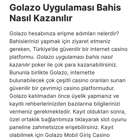
Golazo Uygulaması Bahis
Nasıl Kazanılır
Golazo hesabınıza erişme adımları nelerdir?
Bahislerinizi yapmak için ziyaret etmeniz
gereken, Türkiye’de güvenilir bir internet casino
platformu.
Golazo uygulaması bahis nasıl
kazanılır
poker ile çok para kazanabilirsiniz.
Bununla birlikte Golazo, internette
bulunabilecek çok çeşitli casino oranları sunan
güvenilir bir çevrimiçi casino platformudur.
Golazo katılmadan önce üyelik yapmanız ve
kayıtlı rehberlerinizden bazılarına bilgilerinizi
vermeniz gerekmektedir. Kayıt olduktan sonra,
özel ortaklık bağlantımıza tıklayarak slot oyunu
paneline zahmetsizce erişebilirsiniz. Kayıt
olabilmek için Golazo Mobil Giriş Casino