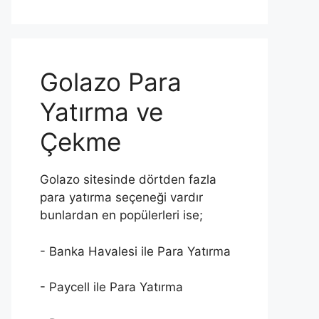
Golazo Para
Yatırma ve
Çekme
Golazo sitesinde dörtden fazla
para yatırma seçeneği vardır
bunlardan en popülerleri ise;
- Banka Havalesi ile Para Yatırma
- Paycell ile Para Yatırma