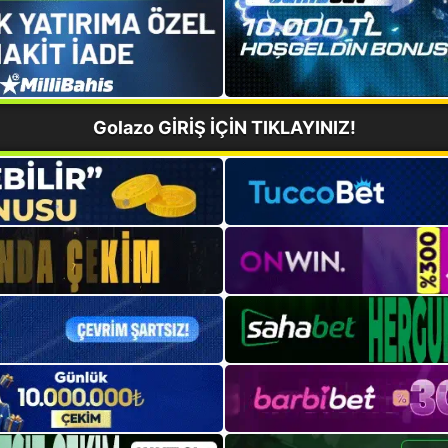
Golazo GİRİŞ İÇİN TIKLAYINIZ!