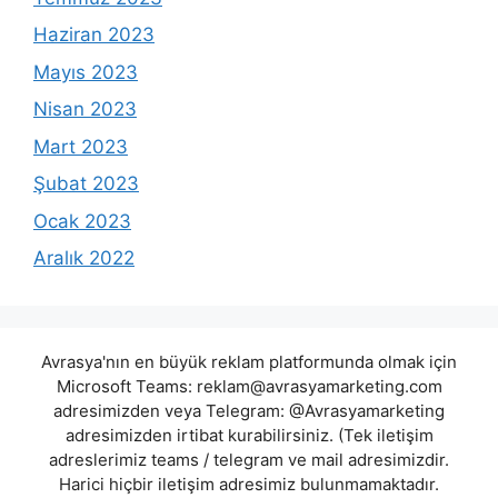
Haziran 2023
Mayıs 2023
Nisan 2023
Mart 2023
Şubat 2023
Ocak 2023
Aralık 2022
Avrasya'nın en büyük reklam platformunda olmak için
Microsoft Teams:
reklam@avrasyamarketing.com
adresimizden veya Telegram: @Avrasyamarketing
adresimizden irtibat kurabilirsiniz. (Tek iletişim
adreslerimiz teams / telegram ve mail adresimizdir.
Harici hiçbir iletişim adresimiz bulunmamaktadır.