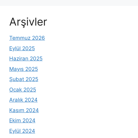
Arşivler
Temmuz 2026
Eylül 2025
Haziran 2025
Mayıs 2025
Şubat 2025
Ocak 2025
Aralık 2024
Kasım 2024
Ekim 2024
Eylül 2024