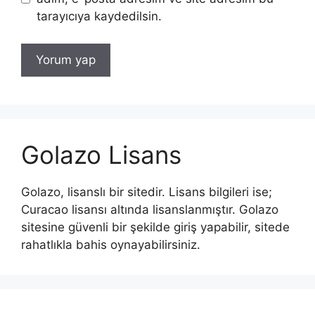
tarayıcıya kaydedilsin.
Golazo Lisans
Golazo, lisanslı bir sitedir. Lisans bilgileri ise;
Curacao lisansı altında lisanslanmıştır. Golazo
sitesine güvenli bir şekilde giriş yapabilir, sitede
rahatlıkla bahis oynayabilirsiniz.