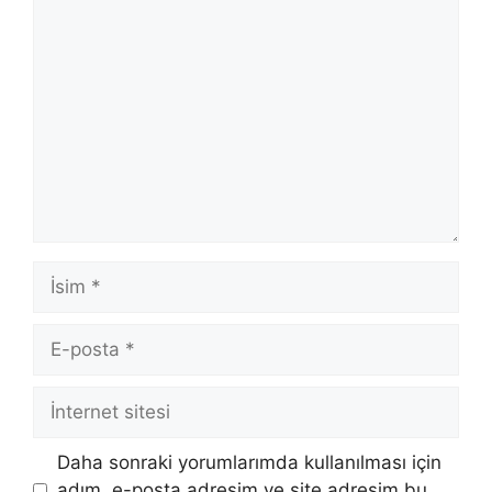
Yorum
İsim
E-
posta
İnternet
sitesi
Daha sonraki yorumlarımda kullanılması için
adım, e-posta adresim ve site adresim bu