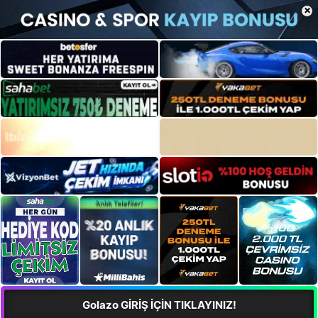
×
Golazo GİRİŞ İÇİN TIKLAYINIZ!