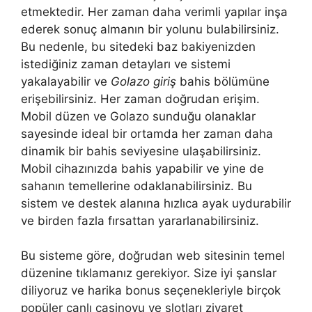
etmektedir. Her zaman daha verimli yapılar inşa
ederek sonuç almanın bir yolunu bulabilirsiniz.
Bu nedenle, bu sitedeki baz bakiyenizden
istediğiniz zaman detayları ve sistemi
yakalayabilir ve
Golazo giriş
bahis bölümüne
erişebilirsiniz. Her zaman doğrudan erişim.
Mobil düzen ve Golazo sunduğu olanaklar
sayesinde ideal bir ortamda her zaman daha
dinamik bir bahis seviyesine ulaşabilirsiniz.
Mobil cihazınızda bahis yapabilir ve yine de
sahanın temellerine odaklanabilirsiniz. Bu
sistem ve destek alanına hızlıca ayak uydurabilir
ve birden fazla fırsattan yararlanabilirsiniz.
Bu sisteme göre, doğrudan web sitesinin temel
düzenine tıklamanız gerekiyor. Size iyi şanslar
diliyoruz ve harika bonus seçenekleriyle birçok
popüler canlı casinoyu ve slotları ziyaret