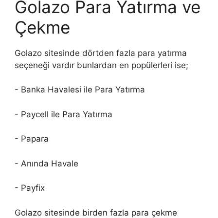
Golazo Para Yatırma ve
Çekme
Golazo sitesinde dörtden fazla para yatırma
seçeneği vardır bunlardan en popülerleri ise;
- Banka Havalesi ile Para Yatırma
- Paycell ile Para Yatırma
- Papara
- Anında Havale
- Payfix
Golazo sitesinde birden fazla para çekme