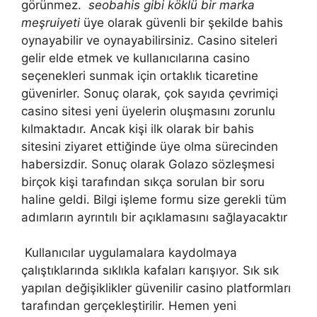
görünmez.
seobahis gibi köklü bir marka
meşruiyeti
üye olarak güvenli bir şekilde bahis
oynayabilir ve oynayabilirsiniz. Casino siteleri
gelir elde etmek ve kullanıcılarına casino
seçenekleri sunmak için ortaklık ticaretine
güvenirler. Sonuç olarak, çok sayıda çevrimiçi
casino sitesi yeni üyelerin oluşmasını zorunlu
kılmaktadır. Ancak kişi ilk olarak bir bahis
sitesini ziyaret ettiğinde üye olma sürecinden
habersizdir. Sonuç olarak Golazo sözleşmesi
birçok kişi tarafından sıkça sorulan bir soru
haline geldi. Bilgi işleme formu size gerekli tüm
adımların ayrıntılı bir açıklamasını sağlayacaktır
Kullanıcılar uygulamalara kaydolmaya
çalıştıklarında sıklıkla kafaları karışıyor. Sık sık
yapılan değişiklikler güvenilir casino platformları
tarafından gerçekleştirilir. Hemen yeni