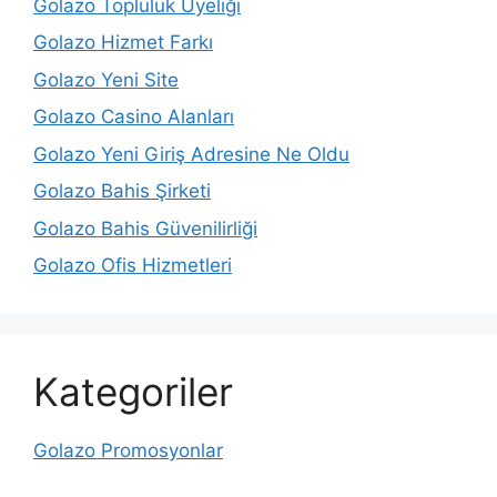
Golazo Topluluk Üyeliği
Golazo Hizmet Farkı
Golazo Yeni Site
Golazo Casino Alanları
Golazo Yeni Giriş Adresine Ne Oldu
Golazo Bahis Şirketi
Golazo Bahis Güvenilirliği
Golazo Ofis Hizmetleri
Kategoriler
Golazo Promosyonlar