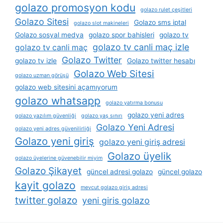
golazo promosyon kodu
golazo rulet çeşitleri
Golazo Sitesi
Golazo sms iptal
golazo slot makineleri
Golazo sosyal medya
golazo spor bahisleri
golazo tv
golazo tv canli maç izle
golazo tv canli maç
Golazo Twitter
golazo tv izle
Golazo twitter hesabı
Golazo Web Sitesi
golazo uzman görüşü
golazo web sitesini açamıyorum
golazo whatsapp
golazo yatırma bonusu
golazo yeni adres
golazo yazılım güvenliği
golazo yaş sınırı
Golazo Yeni Adresi
golazo yeni adres güvenilirliği
Golazo yeni giriş
golazo yeni giriş adresi
Golazo üyelik
golazo üyelerine güvenebilir miyim
Golazo Şikayet
güncel adresi golazo
güncel golazo
kayit golazo
mevcut golazo giriş adresi
twitter golazo
yeni giris golazo