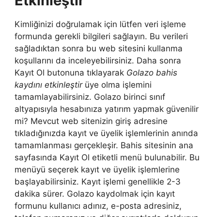
Etkinleştir
Kimliğinizi doğrulamak için lütfen veri işleme
formunda gerekli bilgileri sağlayın. Bu verileri
sağladıktan sonra bu web sitesini kullanma
koşullarını da inceleyebilirsiniz. Daha sonra
Kayıt Ol butonuna tıklayarak
Golazo bahis
kaydını etkinleştir
üye olma işlemini
tamamlayabilirsiniz. Golazo birinci sınıf
altyapısıyla hesabınıza yatırım yapmak güvenilir
mi? Mevcut web sitenizin giriş adresine
tıkladığınızda kayıt ve üyelik işlemlerinin anında
tamamlanması gerçekleşir. Bahis sitesinin ana
sayfasında Kayıt Ol etiketli menü bulunabilir. Bu
menüyü seçerek kayıt ve üyelik işlemlerine
başlayabilirsiniz. Kayıt işlemi genellikle 2-3
dakika sürer. Golazo kaydolmak için kayıt
formunu kullanıcı adınız, e-posta adresiniz,