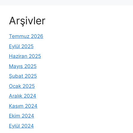
Arşivler
Temmuz 2026
Eylül 2025
Haziran 2025
Mayıs 2025
Şubat 2025
Ocak 2025
Aralık 2024
Kasım 2024
Ekim 2024
Eylül 2024