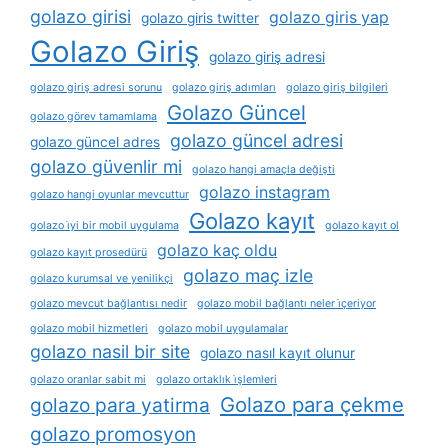
golazo girisi
golazo giris yap
golazo giris twitter
Golazo Giriş
golazo giriş adresi
golazo giriş adresi sorunu
golazo giriş adımları
golazo giriş bilgileri
Golazo Güncel
golazo görev tamamlama
golazo güncel adresi
golazo güncel adres
golazo güvenlir mi
golazo hangi amaçla değişti
golazo instagram
golazo hangi oyunlar mevcuttur
Golazo kayıt
golazo i̇yi bir mobil uygulama
golazo kayıt ol
golazo kaç oldu
golazo kayıt prosedürü
golazo maç izle
golazo kurumsal ve yenilikçi
golazo mevcut bağlantısı nedir
golazo mobil bağlantı neler i̇çeriyor
golazo mobil hizmetleri
golazo mobil uygulamalar
golazo nasil bir site
golazo nasıl kayıt olunur
golazo oranlar sabit mi
golazo ortaklık i̇şlemleri
Golazo para çekme
golazo para yatirma
golazo promosyon