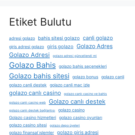
Etiket Bulutu
canli golazo
bahis sitesi golazo
adresi golazo
Golazo Adres
giris golazo
giris adresi golazo
Golazo Adresi
golazo adresi güncellendi mi
Golazo Bahis
golazo bahis seçenekleri
Golazo bahis sitesi
golazo bonus
golazo canli
golazo canli destek
golazo canli maç izle
golazo canlı casino
golazo canlı casino ve bahis
Golazo canlı destek
golazo canlı casino web
golazo casino
golazo canlı destek bağlantısı
Golazo casino hizmetleri
golazo casino oyunları
golazo casino sitesi
golazo depo üyeleri
golazo giris adresi
golazo finansal i̇şlemler