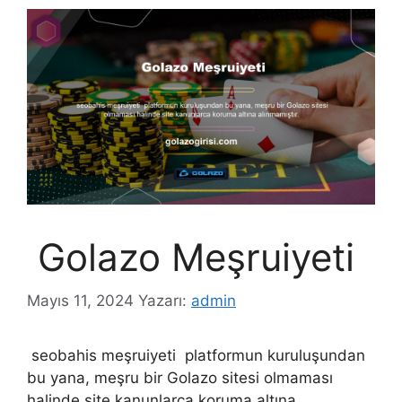
Golazo Meşruiyeti
Mayıs 11, 2024
Yazarı:
admin
seobahis meşruiyeti platformun kuruluşundan
bu yana, meşru bir Golazo sitesi olmaması
halinde site kanunlarca koruma altına