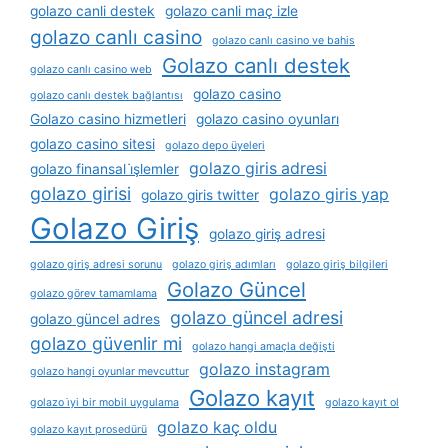
golazo canli destek
golazo canli maç izle
golazo canlı casino
golazo canlı casino ve bahis
Golazo canlı destek
golazo canlı casino web
golazo casino
golazo canlı destek bağlantısı
Golazo casino hizmetleri
golazo casino oyunları
golazo casino sitesi
golazo depo üyeleri
golazo giris adresi
golazo finansal i̇şlemler
golazo girisi
golazo giris yap
golazo giris twitter
Golazo Giriş
golazo giriş adresi
golazo giriş adresi sorunu
golazo giriş adımları
golazo giriş bilgileri
Golazo Güncel
golazo görev tamamlama
golazo güncel adresi
golazo güncel adres
golazo güvenlir mi
golazo hangi amaçla değişti
golazo instagram
golazo hangi oyunlar mevcuttur
Golazo kayıt
golazo i̇yi bir mobil uygulama
golazo kayıt ol
golazo kaç oldu
golazo kayıt prosedürü