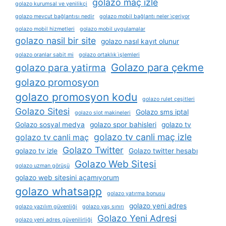
golazo maç izle
golazo kurumsal ve yenilikçi
golazo mevcut bağlantısı nedir
golazo mobil bağlantı neler i̇çeriyor
golazo mobil hizmetleri
golazo mobil uygulamalar
golazo nasil bir site
golazo nasıl kayıt olunur
golazo oranlar sabit mi
golazo ortaklık i̇şlemleri
Golazo para çekme
golazo para yatirma
golazo promosyon
golazo promosyon kodu
golazo rulet çeşitleri
Golazo Sitesi
Golazo sms iptal
golazo slot makineleri
Golazo sosyal medya
golazo spor bahisleri
golazo tv
golazo tv canli maç izle
golazo tv canli maç
Golazo Twitter
golazo tv izle
Golazo twitter hesabı
Golazo Web Sitesi
golazo uzman görüşü
golazo web sitesini açamıyorum
golazo whatsapp
golazo yatırma bonusu
golazo yeni adres
golazo yazılım güvenliği
golazo yaş sınırı
Golazo Yeni Adresi
golazo yeni adres güvenilirliği