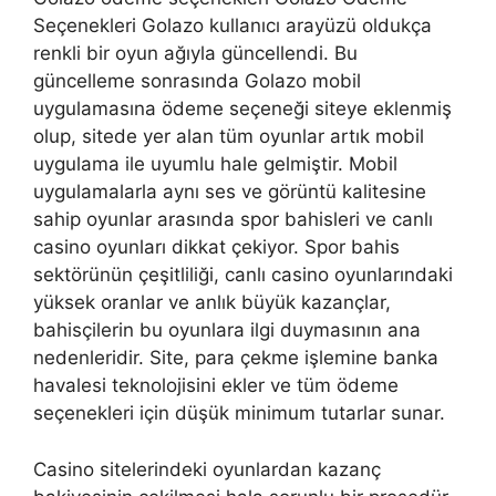
Seçenekleri Golazo kullanıcı arayüzü oldukça
renkli bir oyun ağıyla güncellendi. Bu
güncelleme sonrasında Golazo mobil
uygulamasına ödeme seçeneği siteye eklenmiş
olup, sitede yer alan tüm oyunlar artık mobil
uygulama ile uyumlu hale gelmiştir. Mobil
uygulamalarla aynı ses ve görüntü kalitesine
sahip oyunlar arasında spor bahisleri ve canlı
casino oyunları dikkat çekiyor. Spor bahis
sektörünün çeşitliliği, canlı casino oyunlarındaki
yüksek oranlar ve anlık büyük kazançlar,
bahisçilerin bu oyunlara ilgi duymasının ana
nedenleridir. Site, para çekme işlemine banka
havalesi teknolojisini ekler ve tüm ödeme
seçenekleri için düşük minimum tutarlar sunar.
Casino sitelerindeki oyunlardan kazanç