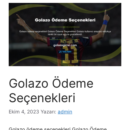
Golazo Ödeme
Seçenekleri
Ekim 4, 2023
Yazarı:
admin
Golazo ödeme seçenekleri Golazo Ödeme