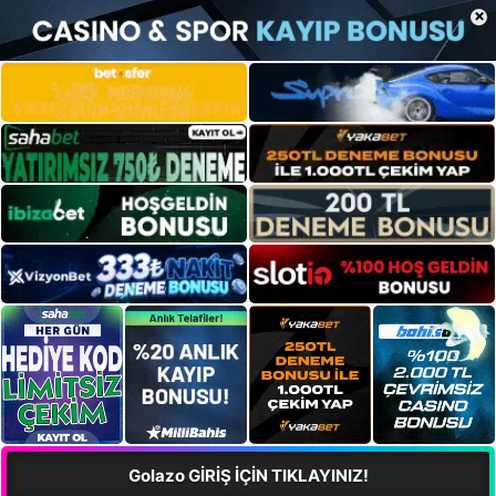
×
Golazo GİRİŞ İÇİN TIKLAYINIZ!