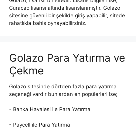
Golazo, lisanslı bir sitedir. Lisans bilgileri ise;
Curacao lisansı altında lisanslanmıştır. Golazo
sitesine güvenli bir şekilde giriş yapabilir, sitede
rahatlıkla bahis oynayabilirsiniz.
Golazo Para Yatırma ve
Çekme
Golazo sitesinde dörtden fazla para yatırma
seçeneği vardır bunlardan en popülerleri ise;
- Banka Havalesi ile Para Yatırma
- Paycell ile Para Yatırma