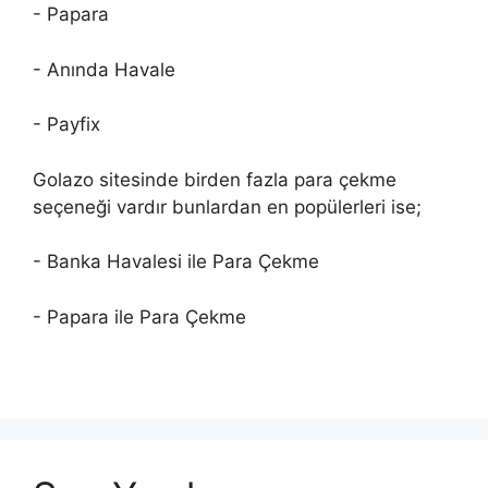
- Papara
- Anında Havale
- Payfix
Golazo sitesinde birden fazla para çekme
seçeneği vardır bunlardan en popülerleri ise;
- Banka Havalesi ile Para Çekme
- Papara ile Para Çekme