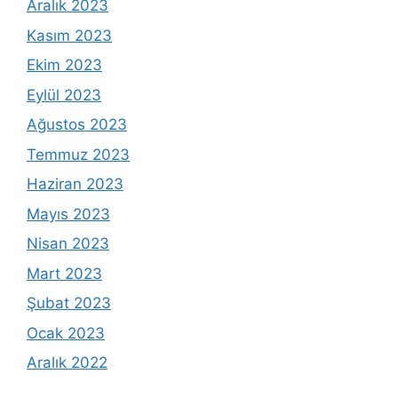
Aralık 2023
Kasım 2023
Ekim 2023
Eylül 2023
Ağustos 2023
Temmuz 2023
Haziran 2023
Mayıs 2023
Nisan 2023
Mart 2023
Şubat 2023
Ocak 2023
Aralık 2022