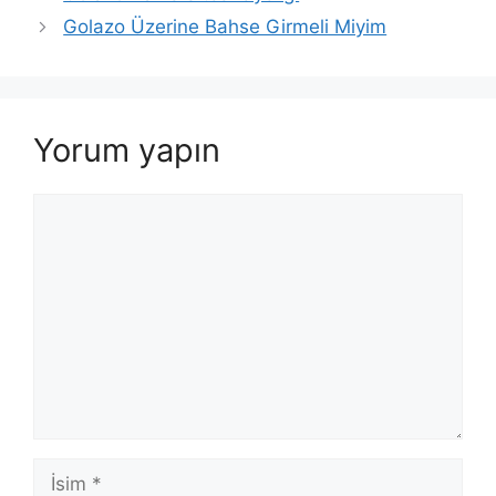
Golazo Üzerine Bahse Girmeli Miyim
Yorum yapın
Yorum
İsim