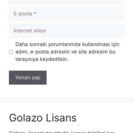
E-
posta
İnternet
sitesi
Daha sonraki yorumlarımda kullanılması için
adım, e-posta adresim ve site adresim bu
tarayıcıya kaydedilsin.
Golazo Lisans