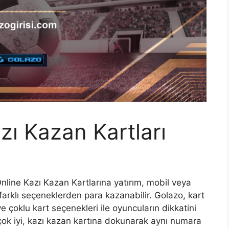
zı Kazan Kartları
nline Kazı Kazan Kartlarına yatırım, mobil veya
 farklı seçeneklerden para kazanabilir. Golazo, kart
ve çoklu kart seçenekleri ile oyuncuların dikkatini
e çok iyi, kazı kazan kartına dokunarak aynı numara