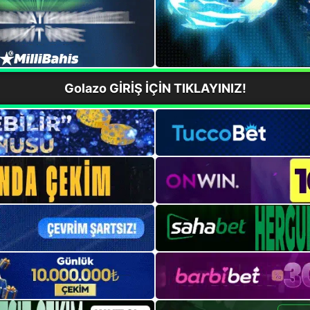
Golazo GİRİŞ İÇİN TIKLAYINIZ!