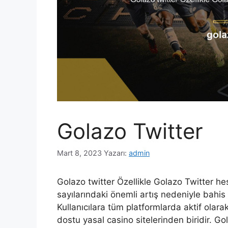
Golazo Twitter
Mart 8, 2023
Yazarı:
admin
Golazo twitter Özellikle Golazo Twitter hes
sayılarındaki önemli artış nedeniyle bahis 
Kullanıcılara tüm platformlarda aktif olar
dostu yasal casino sitelerinden biridir. Go