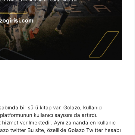
abında bir sürü kitap var. Golazo, kullanıcı
platformunun kullanıcı sayısını da artırdı.
ak hizmet verilmektedir. Aynı zamanda en kullanıcı
lazo twitter Bu site, özellikle Golazo Twitter hesabı