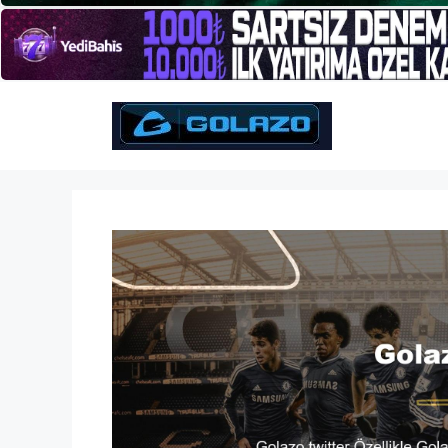
İçeriğe
atla