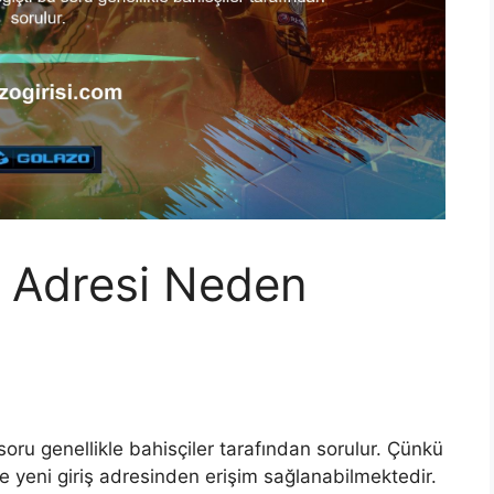
ş Adresi Neden
soru genellikle bahisçiler tarafından sorulur. Çünkü
ce yeni giriş adresinden erişim sağlanabilmektedir.