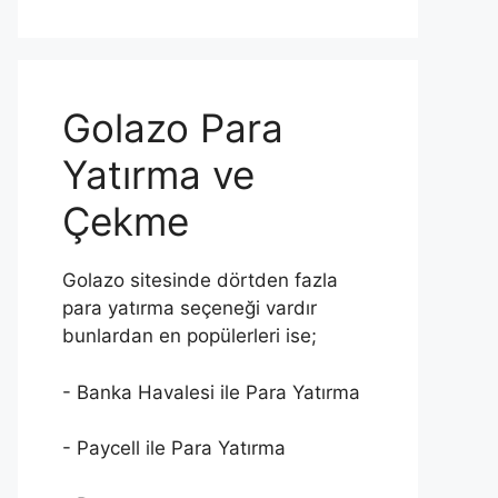
Golazo Para
Yatırma ve
Çekme
Golazo sitesinde dörtden fazla
para yatırma seçeneği vardır
bunlardan en popülerleri ise;
- Banka Havalesi ile Para Yatırma
- Paycell ile Para Yatırma