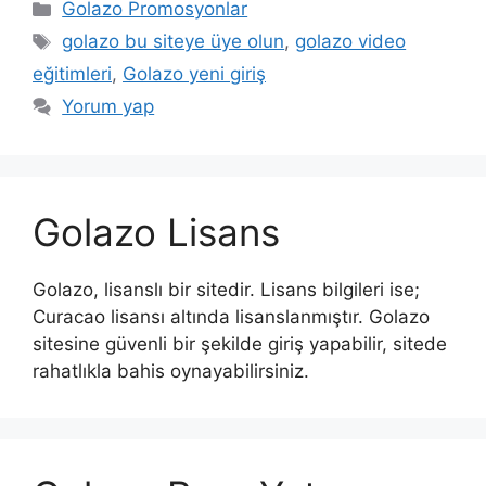
Kategoriler
Golazo Promosyonlar
Etiketler
golazo bu siteye üye olun
,
golazo video
eğitimleri
,
Golazo yeni giriş
Yorum yap
Golazo Lisans
Golazo, lisanslı bir sitedir. Lisans bilgileri ise;
Curacao lisansı altında lisanslanmıştır. Golazo
sitesine güvenli bir şekilde giriş yapabilir, sitede
rahatlıkla bahis oynayabilirsiniz.