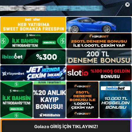
×
Golazo GİRİŞ İÇİN TIKLAYINIZ!