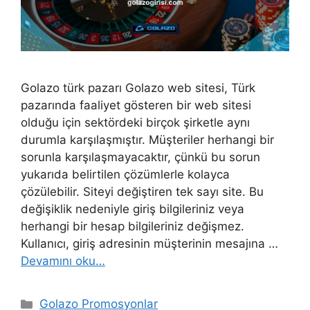
Golazo türk pazarı Golazo web sitesi, Türk
pazarında faaliyet gösteren bir web sitesi
olduğu için sektördeki birçok şirketle aynı
durumla karşılaşmıştır. Müşteriler herhangi bir
sorunla karşılaşmayacaktır, çünkü bu sorun
yukarıda belirtilen çözümlerle kolayca
çözülebilir. Siteyi değiştiren tek sayı site. Bu
değişiklik nedeniyle giriş bilgileriniz veya
herhangi bir hesap bilgileriniz değişmez.
Kullanıcı, giriş adresinin müşterinin mesajına …
Devamını oku…
Kategoriler
Golazo Promosyonlar