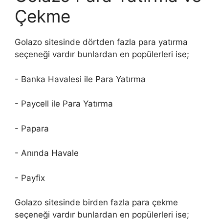
Çekme
Golazo sitesinde dörtden fazla para yatırma
seçeneği vardır bunlardan en popülerleri ise;
- Banka Havalesi ile Para Yatırma
- Paycell ile Para Yatırma
- Papara
- Anında Havale
- Payfix
Golazo sitesinde birden fazla para çekme
seçeneği vardır bunlardan en popülerleri ise;