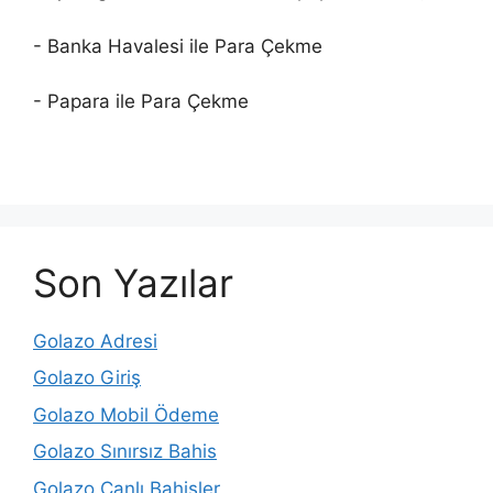
- Banka Havalesi ile Para Çekme
- Papara ile Para Çekme
Son Yazılar
Golazo Adresi
Golazo Giriş
Golazo Mobil Ödeme
Golazo Sınırsız Bahis
Golazo Canlı Bahisler