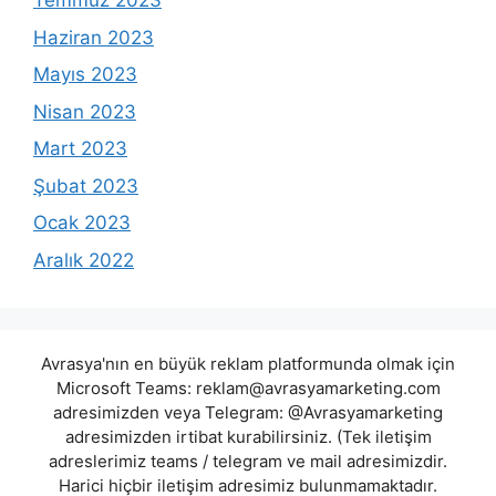
Temmuz 2023
Haziran 2023
Mayıs 2023
Nisan 2023
Mart 2023
Şubat 2023
Ocak 2023
Aralık 2022
Avrasya'nın en büyük reklam platformunda olmak için
Microsoft Teams:
reklam@avrasyamarketing.com
adresimizden veya Telegram: @Avrasyamarketing
adresimizden irtibat kurabilirsiniz. (Tek iletişim
adreslerimiz teams / telegram ve mail adresimizdir.
Harici hiçbir iletişim adresimiz bulunmamaktadır.