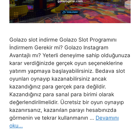
Golazo slot indirme Golazo Slot Programını
İndirmem Gerekir mi? Golazo Instagram
Avantajlı mı? Yeterli deneyime sahip olduğunuza
karar verdiğinizde gerçek oyun seçeneklerine
yatırım yapmaya başlayabilirsiniz. Bedava slot
oyunları oynayıp kazanabilirsiniz ancak
kazandığınız para gerçek para değildir.
Kazandığınız para sanal para birimi olarak
değerlendirilmelidir. Ücretsiz bir oyun oynayıp
kazanırsanız, kazanılan parayı hesabınızda
görmenin ve tekrar kullanmanın …
Devamını
oku…