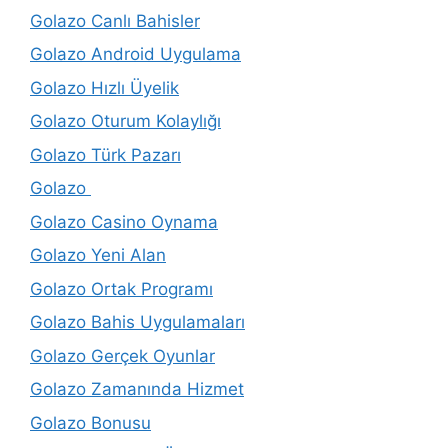
Golazo Canlı Bahisler
Golazo Android Uygulama
Golazo Hızlı Üyelik
Golazo Oturum Kolaylığı
Golazo Türk Pazarı
Golazo
Golazo Casino Oynama
Golazo Yeni Alan
Golazo Ortak Programı
Golazo Bahis Uygulamaları
Golazo Gerçek Oyunlar
Golazo Zamanında Hizmet
Golazo Bonusu