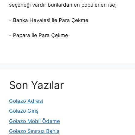
seçeneği vardır bunlardan en popülerleri ise;
- Banka Havalesi ile Para Çekme
- Papara ile Para Çekme
Son Yazılar
Golazo Adresi
Golazo Giriş
Golazo Mobil Ödeme
Golazo Sınırsız Bahis