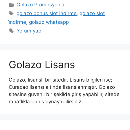
Kategoriler
Golazo Promosyonlar
Etiketler
golazo bonus slot indirme
,
golazo slot
i̇ndirme
,
golazo whatsapp
Yorum yap
Golazo Lisans
Golazo, lisanslı bir sitedir. Lisans bilgileri ise;
Curacao lisansı altında lisanslanmıştır. Golazo
sitesine güvenli bir şekilde giriş yapabilir, sitede
rahatlıkla bahis oynayabilirsiniz.