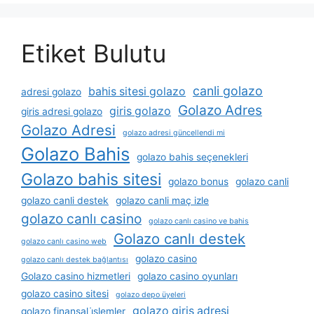
Etiket Bulutu
canli golazo
bahis sitesi golazo
adresi golazo
Golazo Adres
giris golazo
giris adresi golazo
Golazo Adresi
golazo adresi güncellendi mi
Golazo Bahis
golazo bahis seçenekleri
Golazo bahis sitesi
golazo bonus
golazo canli
golazo canli destek
golazo canli maç izle
golazo canlı casino
golazo canlı casino ve bahis
Golazo canlı destek
golazo canlı casino web
golazo casino
golazo canlı destek bağlantısı
Golazo casino hizmetleri
golazo casino oyunları
golazo casino sitesi
golazo depo üyeleri
golazo giris adresi
golazo finansal i̇şlemler