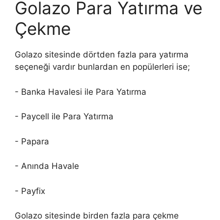
Golazo Para Yatırma ve
Çekme
Golazo sitesinde dörtden fazla para yatırma
seçeneği vardır bunlardan en popülerleri ise;
- Banka Havalesi ile Para Yatırma
- Paycell ile Para Yatırma
- Papara
- Anında Havale
- Payfix
Golazo sitesinde birden fazla para çekme