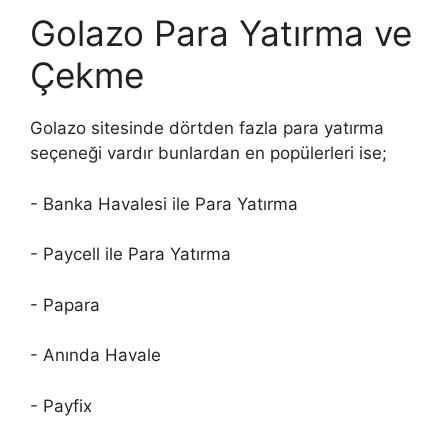
Golazo Para Yatırma ve
Çekme
Golazo sitesinde dörtden fazla para yatırma
seçeneği vardır bunlardan en popülerleri ise;
- Banka Havalesi ile Para Yatırma
- Paycell ile Para Yatırma
- Papara
- Anında Havale
- Payfix