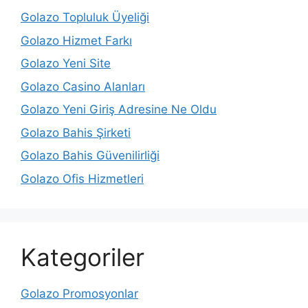
Golazo Topluluk Üyeliği
Golazo Hizmet Farkı
Golazo Yeni Site
Golazo Casino Alanları
Golazo Yeni Giriş Adresine Ne Oldu
Golazo Bahis Şirketi
Golazo Bahis Güvenilirliği
Golazo Ofis Hizmetleri
Kategoriler
Golazo Promosyonlar