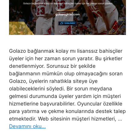
Golazo bağlanmak kolay mı lisanssız bahisçiler
üyeler için her zaman sorun yaratır. Bu şirketler
denetlenmiyor. Sorunsuz bir şekilde
bağlanmanın mümkün olup olmayacağını soran
Golazo, üyelerin rahatlıkla siteye üye
olabileceklerini söyledi. Bir sorun meydana
gelmesi durumunda üyeler yardım için müşteri
hizmetlerine başvurabilirler. Oyuncular özellikle
para yatırma ve çekme konularında destek talep
etmektedir. Web sitesinin müşteri hizmetleri, …
Devamını oku…