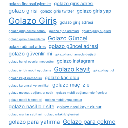
golazo giris adresi
golazo finansal i̇şlemler
golazo girisi
golazo giris yap
golazo giris twitter
Golazo Giriş
golazo giriş adresi
golazo giriş adresi sorunu
golazo giriş adımları
golazo giriş bilgileri
Golazo Güncel
golazo görev tamamlama
golazo güncel adresi
golazo güncel adres
golazo güvenlir mi
golazo hangi amaçla değişti
golazo instagram
golazo hangi oyunlar mevcuttur
Golazo kayıt
golazo i̇yi bir mobil uygulama
golazo kayıt ol
golazo kaç oldu
golazo kayıt prosedürü
golazo maç izle
golazo kurumsal ve yenilikçi
golazo mevcut bağlantısı nedir
golazo mobil bağlantı neler i̇çeriyor
golazo mobil hizmetleri
golazo mobil uygulamalar
golazo nasil bir site
golazo nasıl kayıt olunur
golazo oranlar sabit mi
golazo ortaklık i̇şlemleri
Golazo para çekme
golazo para yatirma