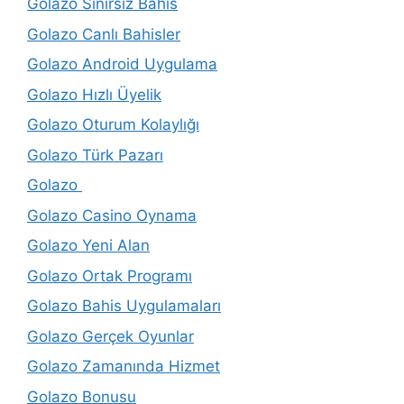
Golazo Sınırsız Bahis
Golazo Canlı Bahisler
Golazo Android Uygulama
Golazo Hızlı Üyelik
Golazo Oturum Kolaylığı
Golazo Türk Pazarı
Golazo
Golazo Casino Oynama
Golazo Yeni Alan
Golazo Ortak Programı
Golazo Bahis Uygulamaları
Golazo Gerçek Oyunlar
Golazo Zamanında Hizmet
Golazo Bonusu