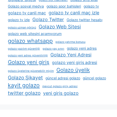
golazo slot makineleri
Golazo sosyal medya
golazo spor bahisleri
golazo tv
golazo tv canli maç izle
golazo tv canli maç
Golazo Twitter
golazo tv izle
Golazo twitter hesabı
Golazo Web Sitesi
golazo uzman görüşü
golazo web sitesini açamıyorum
golazo whatsapp
golazo yatırma bonusu
golazo yeni adres
golazo yazılım güvenliği
golazo yaş sınırı
Golazo Yeni Adresi
golazo yeni adres güvenilirliği
Golazo yeni giriş
golazo yeni giriş adresi
Golazo üyelik
golazo üyelerine güvenebilir miyim
Golazo Şikayet
güncel adresi golazo
güncel golazo
kayit golazo
mevcut golazo giriş adresi
twitter golazo
yeni giris golazo