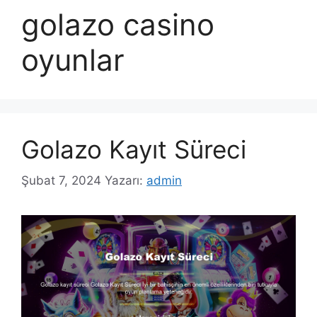
golazo casino
oyunlar
Golazo Kayıt Süreci
Şubat 7, 2024
Yazarı:
admin