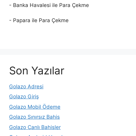
- Banka Havalesi ile Para Çekme
- Papara ile Para Çekme
Son Yazılar
Golazo Adresi
Golazo Giriş
Golazo Mobil Ödeme
Golazo Sınırsız Bahis
Golazo Canlı Bahisler