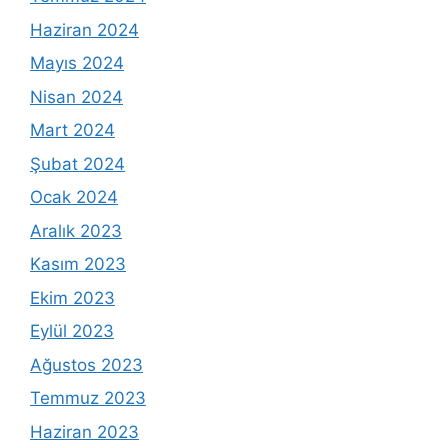
Haziran 2024
Mayıs 2024
Nisan 2024
Mart 2024
Şubat 2024
Ocak 2024
Aralık 2023
Kasım 2023
Ekim 2023
Eylül 2023
Ağustos 2023
Temmuz 2023
Haziran 2023