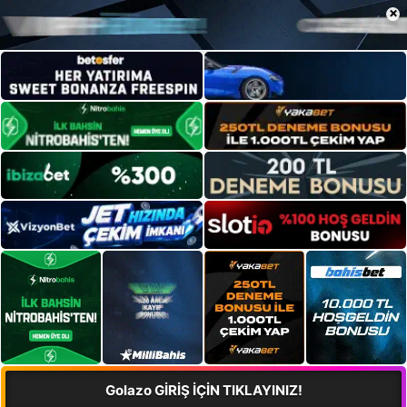
×
Golazo GİRİŞ İÇİN TIKLAYINIZ!