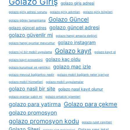
Golazo Giriş
golazo giriş adresi
golazo giriş adresi sorunu
golazo giriş adımları
golazo giriş bilgileri
Golazo Güncel
golazo görev tamamlama
golazo güncel adresi
golazo güncel adres
golazo güvenlir mi
golazo hangi amaçla değişti
golazo instagram
golazo hangi oyunlar mevcuttur
Golazo kayıt
golazo i̇yi bir mobil uygulama
golazo kayıt ol
golazo kaç oldu
golazo kayıt prosedürü
golazo maç izle
golazo kurumsal ve yenilikçi
golazo mevcut bağlantısı nedir
golazo mobil bağlantı neler i̇çeriyor
golazo mobil hizmetleri
golazo mobil uygulamalar
golazo nasil bir site
golazo nasıl kayıt olunur
golazo oranlar sabit mi
golazo ortaklık i̇şlemleri
Golazo para çekme
golazo para yatirma
golazo promosyon
golazo promosyon kodu
golazo rulet çeşitleri
Golazo Sitesi
Golazo sms iptal