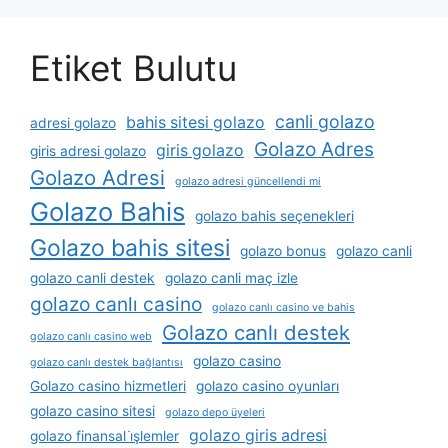
Etiket Bulutu
canli golazo
bahis sitesi golazo
adresi golazo
Golazo Adres
giris golazo
giris adresi golazo
Golazo Adresi
golazo adresi güncellendi mi
Golazo Bahis
golazo bahis seçenekleri
Golazo bahis sitesi
golazo bonus
golazo canli
golazo canli destek
golazo canli maç izle
golazo canlı casino
golazo canlı casino ve bahis
Golazo canlı destek
golazo canlı casino web
golazo casino
golazo canlı destek bağlantısı
Golazo casino hizmetleri
golazo casino oyunları
golazo casino sitesi
golazo depo üyeleri
golazo giris adresi
golazo finansal i̇şlemler