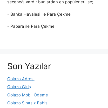
seçeneği vardır bunlardan en popülerleri ise;
- Banka Havalesi ile Para Çekme
- Papara ile Para Çekme
Son Yazılar
Golazo Adresi
Golazo Giriş
Golazo Mobil Ödeme
Golazo Sınırsız Bahis