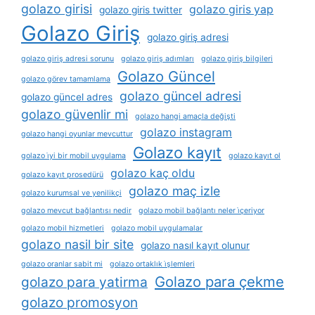
golazo girisi
golazo giris yap
golazo giris twitter
Golazo Giriş
golazo giriş adresi
golazo giriş adresi sorunu
golazo giriş adımları
golazo giriş bilgileri
Golazo Güncel
golazo görev tamamlama
golazo güncel adresi
golazo güncel adres
golazo güvenlir mi
golazo hangi amaçla değişti
golazo instagram
golazo hangi oyunlar mevcuttur
Golazo kayıt
golazo i̇yi bir mobil uygulama
golazo kayıt ol
golazo kaç oldu
golazo kayıt prosedürü
golazo maç izle
golazo kurumsal ve yenilikçi
golazo mevcut bağlantısı nedir
golazo mobil bağlantı neler i̇çeriyor
golazo mobil hizmetleri
golazo mobil uygulamalar
golazo nasil bir site
golazo nasıl kayıt olunur
golazo oranlar sabit mi
golazo ortaklık i̇şlemleri
Golazo para çekme
golazo para yatirma
golazo promosyon