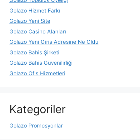
Golazo Topluluk Üyeliği
Golazo Hizmet Farkı
Golazo Yeni Site
Golazo Casino Alanları
Golazo Yeni Giriş Adresine Ne Oldu
Golazo Bahis Şirketi
Golazo Bahis Güvenilirliği
Golazo Ofis Hizmetleri
Kategoriler
Golazo Promosyonlar