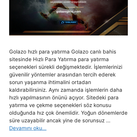
Golazo hızlı para yatırma Golazo canlı bahis
sitesinde Hızlı Para Yatırma para yatırma
seçenekleri sürekli değişmektedir. İşlemlerinizi
güvenilir yöntemler arasından tercih ederek
sorun yaşanma ihtimalini ortadan
kaldırabilirsiniz. Aynı zamanda işlemlerin daha
hızlı yapılmasının önünü açıyor. Sitedeki para
yatırma ve çekme seçenekleri söz konusu
olduğunda hız çok önemlidir. Yoğun dönemlerde
süre uzayabilir ancak yine de sorunsuz …
Devamını oku…