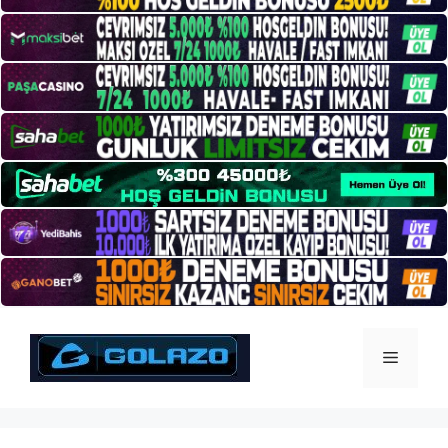
İçeriğe
atla
Menü