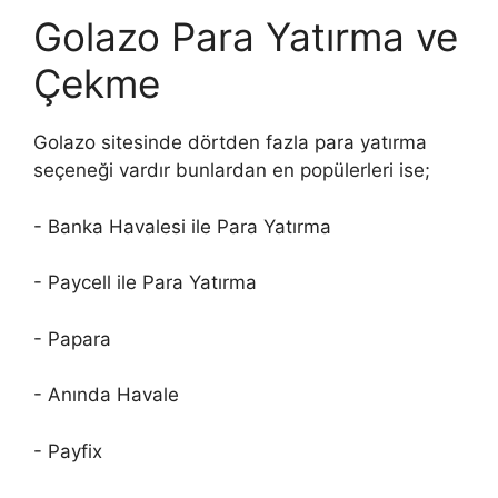
Golazo Para Yatırma ve
Çekme
Golazo sitesinde dörtden fazla para yatırma
seçeneği vardır bunlardan en popülerleri ise;
- Banka Havalesi ile Para Yatırma
- Paycell ile Para Yatırma
- Papara
- Anında Havale
- Payfix