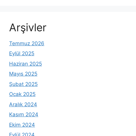
Arşivler
Temmuz 2026
Eylül 2025
Haziran 2025
Mayıs 2025
Şubat 2025
Ocak 2025
Aralık 2024
Kasım 2024
Ekim 2024
Eylül 2024