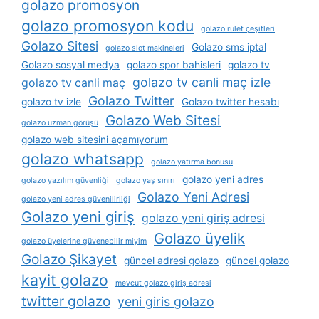
golazo promosyon
golazo promosyon kodu
golazo rulet çeşitleri
Golazo Sitesi
Golazo sms iptal
golazo slot makineleri
Golazo sosyal medya
golazo spor bahisleri
golazo tv
golazo tv canli maç izle
golazo tv canli maç
Golazo Twitter
golazo tv izle
Golazo twitter hesabı
Golazo Web Sitesi
golazo uzman görüşü
golazo web sitesini açamıyorum
golazo whatsapp
golazo yatırma bonusu
golazo yeni adres
golazo yazılım güvenliği
golazo yaş sınırı
Golazo Yeni Adresi
golazo yeni adres güvenilirliği
Golazo yeni giriş
golazo yeni giriş adresi
Golazo üyelik
golazo üyelerine güvenebilir miyim
Golazo Şikayet
güncel adresi golazo
güncel golazo
kayit golazo
mevcut golazo giriş adresi
twitter golazo
yeni giris golazo