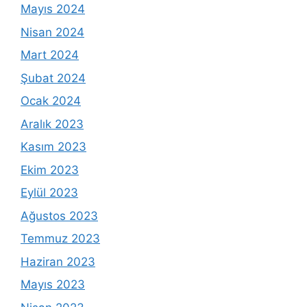
Mayıs 2024
Nisan 2024
Mart 2024
Şubat 2024
Ocak 2024
Aralık 2023
Kasım 2023
Ekim 2023
Eylül 2023
Ağustos 2023
Temmuz 2023
Haziran 2023
Mayıs 2023