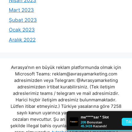
Nisan 2023
Mart 2023
Şubat 2023
Ocak 2023
Aralık 2022
Avrasya'nın en büyük reklam platformunda olmak için
Microsoft Teams:
reklam@avrasyamarketing.com
adresimizden veya Telegram: @Avrasyamarketing
adresimizden irtibat kurabilirsiniz. (Tek iletişim
adreslerimiz teams / telegram ve mail adresimizdir.
Harici hiçbir iletişim adresimiz bulunmamaktadır.
Lütfen itibar etmeyiniz.) Türkiye yasalarına göre 7258
sayılı kanun uyarınca yasa dışı bahis oynamanın
cezaları mevcuttur. Şu an bulunduğunuz site hiç bir
şekilde illegal bahis oyunları oynatmıyor ve oynamaya