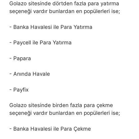
Golazo sitesinde dörtden fazla para yatırma
seçeneği vardır bunlardan en popülerleri ise;
- Banka Havalesi ile Para Yatırma
- Paycell ile Para Yatırma
- Papara
- Anında Havale
- Payfix
Golazo sitesinde birden fazla para çekme
seçeneği vardır bunlardan en popülerleri ise;
- Banka Havalesi ile Para Çekme