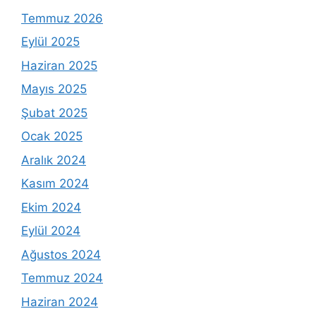
Temmuz 2026
Eylül 2025
Haziran 2025
Mayıs 2025
Şubat 2025
Ocak 2025
Aralık 2024
Kasım 2024
Ekim 2024
Eylül 2024
Ağustos 2024
Temmuz 2024
Haziran 2024