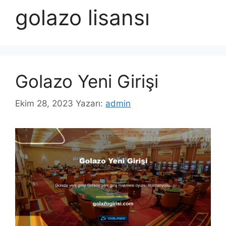
golazo lisansı
Golazo Yeni Girişi
Ekim 28, 2023
Yazarı:
admin