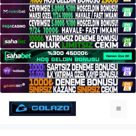
İçeriğe
atla
Menü