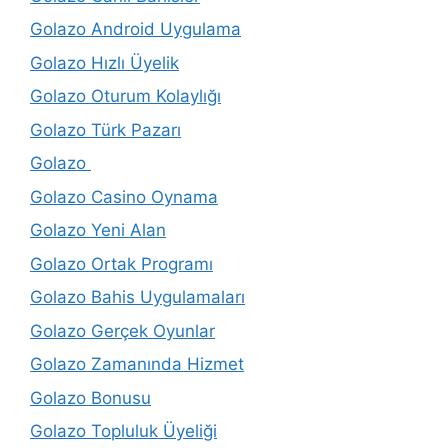
Golazo Android Uygulama
Golazo Hızlı Üyelik
Golazo Oturum Kolaylığı
Golazo Türk Pazarı
Golazo
Golazo Casino Oynama
Golazo Yeni Alan
Golazo Ortak Programı
Golazo Bahis Uygulamaları
Golazo Gerçek Oyunlar
Golazo Zamanında Hizmet
Golazo Bonusu
Golazo Topluluk Üyeliği