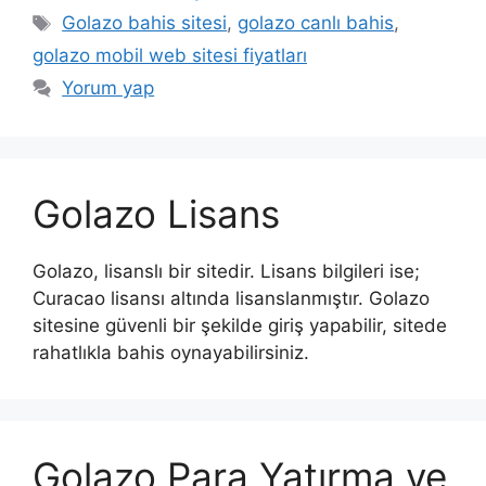
Etiketler
Golazo bahis sitesi
,
golazo canlı bahis
,
golazo mobil web sitesi fiyatları
Yorum yap
Golazo Lisans
Golazo, lisanslı bir sitedir. Lisans bilgileri ise;
Curacao lisansı altında lisanslanmıştır. Golazo
sitesine güvenli bir şekilde giriş yapabilir, sitede
rahatlıkla bahis oynayabilirsiniz.
Golazo Para Yatırma ve