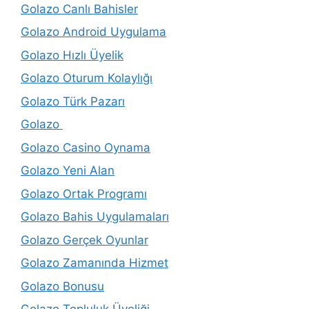
Golazo Canlı Bahisler
Golazo Android Uygulama
Golazo Hızlı Üyelik
Golazo Oturum Kolaylığı
Golazo Türk Pazarı
Golazo
Golazo Casino Oynama
Golazo Yeni Alan
Golazo Ortak Programı
Golazo Bahis Uygulamaları
Golazo Gerçek Oyunlar
Golazo Zamanında Hizmet
Golazo Bonusu