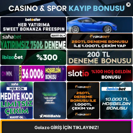
×
Golazo GİRİŞ İÇİN TIKLAYINIZ!