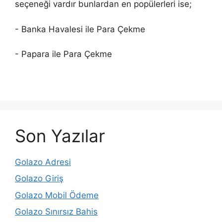
seçeneği vardır bunlardan en popülerleri ise;
- Banka Havalesi ile Para Çekme
- Papara ile Para Çekme
Son Yazılar
Golazo Adresi
Golazo Giriş
Golazo Mobil Ödeme
Golazo Sınırsız Bahis