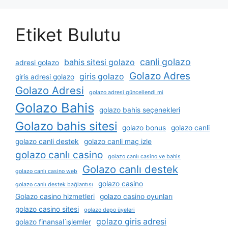
Etiket Bulutu
canli golazo
bahis sitesi golazo
adresi golazo
Golazo Adres
giris golazo
giris adresi golazo
Golazo Adresi
golazo adresi güncellendi mi
Golazo Bahis
golazo bahis seçenekleri
Golazo bahis sitesi
golazo bonus
golazo canli
golazo canli destek
golazo canli maç izle
golazo canlı casino
golazo canlı casino ve bahis
Golazo canlı destek
golazo canlı casino web
golazo casino
golazo canlı destek bağlantısı
Golazo casino hizmetleri
golazo casino oyunları
golazo casino sitesi
golazo depo üyeleri
golazo giris adresi
golazo finansal i̇şlemler