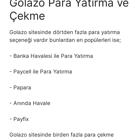
Golazo Para Yatırma ve
Çekme
Golazo sitesinde dörtden fazla para yatırma
seçeneği vardır bunlardan en popülerleri ise;
- Banka Havalesi ile Para Yatırma
- Paycell ile Para Yatırma
- Papara
- Anında Havale
- Payfix
Golazo sitesinde birden fazla para çekme