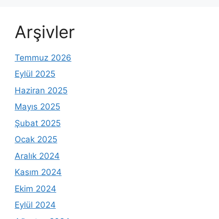
Arşivler
Temmuz 2026
Eylül 2025
Haziran 2025
Mayıs 2025
Şubat 2025
Ocak 2025
Aralık 2024
Kasım 2024
Ekim 2024
Eylül 2024