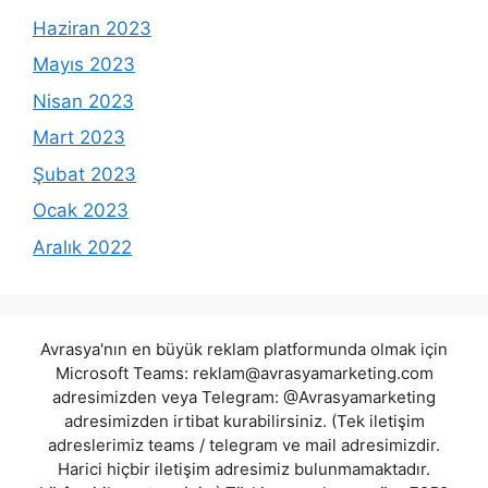
Haziran 2023
Mayıs 2023
Nisan 2023
Mart 2023
Şubat 2023
Ocak 2023
Aralık 2022
Avrasya'nın en büyük reklam platformunda olmak için
Microsoft Teams:
reklam@avrasyamarketing.com
adresimizden veya Telegram: @Avrasyamarketing
adresimizden irtibat kurabilirsiniz. (Tek iletişim
adreslerimiz teams / telegram ve mail adresimizdir.
Harici hiçbir iletişim adresimiz bulunmamaktadır.