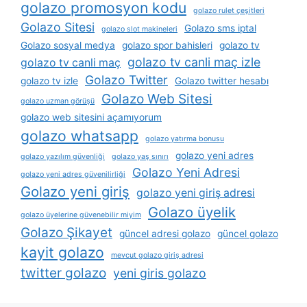
golazo promosyon kodu
golazo rulet çeşitleri
Golazo Sitesi
Golazo sms iptal
golazo slot makineleri
Golazo sosyal medya
golazo spor bahisleri
golazo tv
golazo tv canli maç izle
golazo tv canli maç
Golazo Twitter
golazo tv izle
Golazo twitter hesabı
Golazo Web Sitesi
golazo uzman görüşü
golazo web sitesini açamıyorum
golazo whatsapp
golazo yatırma bonusu
golazo yeni adres
golazo yazılım güvenliği
golazo yaş sınırı
Golazo Yeni Adresi
golazo yeni adres güvenilirliği
Golazo yeni giriş
golazo yeni giriş adresi
Golazo üyelik
golazo üyelerine güvenebilir miyim
Golazo Şikayet
güncel adresi golazo
güncel golazo
kayit golazo
mevcut golazo giriş adresi
twitter golazo
yeni giris golazo