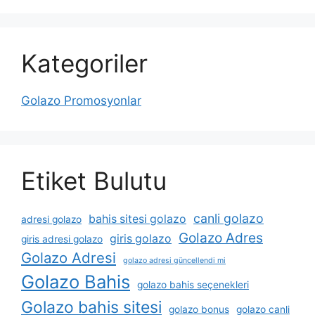
Kategoriler
Golazo Promosyonlar
Etiket Bulutu
canli golazo
bahis sitesi golazo
adresi golazo
Golazo Adres
giris golazo
giris adresi golazo
Golazo Adresi
golazo adresi güncellendi mi
Golazo Bahis
golazo bahis seçenekleri
Golazo bahis sitesi
golazo bonus
golazo canli