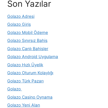
Son Yazılar
Golazo Adresi
Golazo Giriş
Golazo Mobil Ödeme
Golazo Sınırsız Bahis
Golazo Canlı Bahisler
Golazo Android Uygulama
Golazo Hızlı Üyelik
Golazo Oturum Kolaylığı
Golazo Türk Pazarı
Golazo
Golazo Casino Oynama
Golazo Yeni Alan