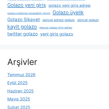
Golazo yeni giriş
golazo yeni giriş adresi
Golazo üyelik
golazo üyelerine güvenebilir miyim
Golazo Şikayet
güncel adresi golazo
güncel golazo
kayit golazo
mevcut golazo giriş adresi
twitter golazo
yeni giris golazo
Arşivler
Temmuz 2026
Eylül 2025
Haziran 2025
Mayıs 2025
Şubat 2025