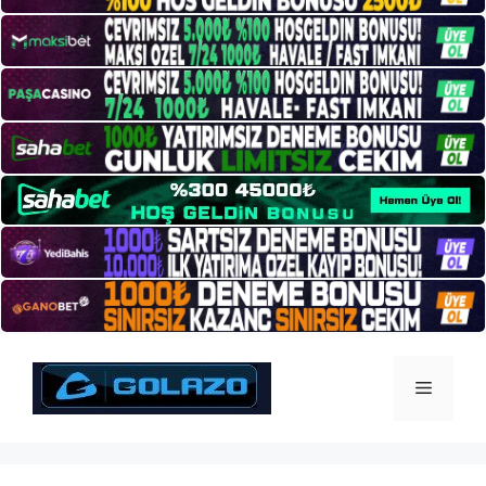
İçeriğe
atla
Menü