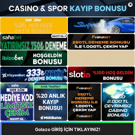
×
Golazo GİRİŞ İÇİN TIKLAYINIZ!