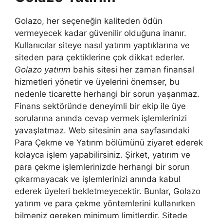
Golazo, her seçeneğin kaliteden ödün
vermeyecek kadar güvenilir olduğuna inanır.
Kullanıcılar siteye nasıl yatırım yaptıklarına ve
siteden para çektiklerine çok dikkat ederler.
Golazo yatırım
bahis sitesi her zaman finansal
hizmetleri yönetir ve üyelerini önemser, bu
nedenle ticarette herhangi bir sorun yaşanmaz.
Finans sektöründe deneyimli bir ekip ile üye
sorularına anında cevap vermek işlemlerinizi
yavaşlatmaz. Web sitesinin ana sayfasındaki
Para Çekme ve Yatırım bölümünü ziyaret ederek
kolayca işlem yapabilirsiniz. Şirket, yatırım ve
para çekme işlemlerinizde herhangi bir sorun
çıkarmayacak ve işlemlerinizi anında kabul
ederek üyeleri bekletmeyecektir. Bunlar, Golazo
yatırım ve para çekme yöntemlerini kullanırken
bilmeniz gereken minimum limitlerdir. Sitede