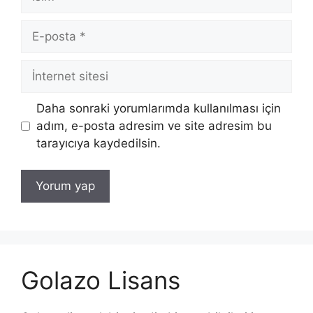
E-
posta
İnternet
sitesi
Daha sonraki yorumlarımda kullanılması için
adım, e-posta adresim ve site adresim bu
tarayıcıya kaydedilsin.
Golazo Lisans