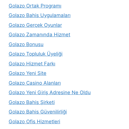
Golazo Ortak Programı
Golazo Bahis Uygulamaları
Golazo Gerçek Oyunlar
Golazo Zamanında Hizmet
Golazo Bonusu
Golazo Topluluk Üyeliği
Golazo Hizmet Farkı
Golazo Yeni Site
Golazo Casino Alanları
Golazo Yeni Giriş Adresine Ne Oldu
Golazo Bahis Şirketi
Golazo Bahis Güvenilirliği
Golazo Ofis Hizmetleri