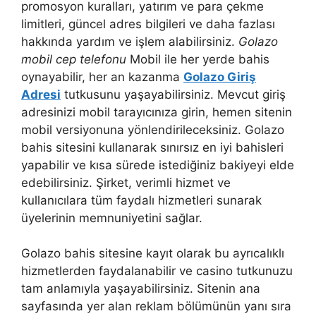
promosyon kuralları, yatırım ve para çekme
limitleri, güncel adres bilgileri ve daha fazlası
hakkında yardım ve işlem alabilirsiniz.
Golazo
mobil cep telefonu
Mobil ile her yerde bahis
oynayabilir, her an kazanma
Golazo Giriş
Adresi
tutkusunu yaşayabilirsiniz. Mevcut giriş
adresinizi mobil tarayıcınıza girin, hemen sitenin
mobil versiyonuna yönlendirileceksiniz. Golazo
bahis sitesini kullanarak sınırsız en iyi bahisleri
yapabilir ve kısa sürede istediğiniz bakiyeyi elde
edebilirsiniz. Şirket, verimli hizmet ve
kullanıcılara tüm faydalı hizmetleri sunarak
üyelerinin memnuniyetini sağlar.
Golazo bahis sitesine kayıt olarak bu ayrıcalıklı
hizmetlerden faydalanabilir ve casino tutkunuzu
tam anlamıyla yaşayabilirsiniz. Sitenin ana
sayfasında yer alan reklam bölümünün yanı sıra