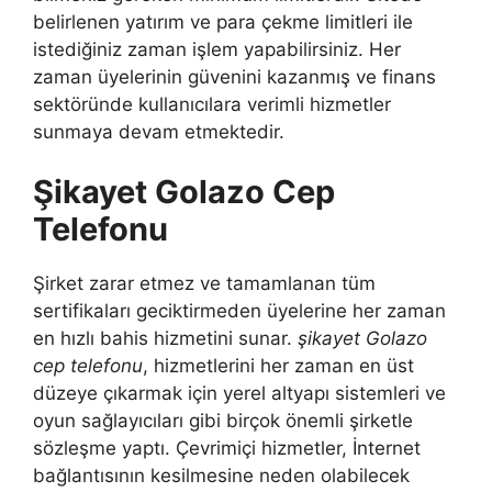
belirlenen yatırım ve para çekme limitleri ile
istediğiniz zaman işlem yapabilirsiniz. Her
zaman üyelerinin güvenini kazanmış ve finans
sektöründe kullanıcılara verimli hizmetler
sunmaya devam etmektedir.
Şikayet Golazo Cep
Telefonu
Şirket zarar etmez ve tamamlanan tüm
sertifikaları geciktirmeden üyelerine her zaman
en hızlı bahis hizmetini sunar.
şikayet Golazo
cep telefonu
, hizmetlerini her zaman en üst
düzeye çıkarmak için yerel altyapı sistemleri ve
oyun sağlayıcıları gibi birçok önemli şirketle
sözleşme yaptı. Çevrimiçi hizmetler, İnternet
bağlantısının kesilmesine neden olabilecek