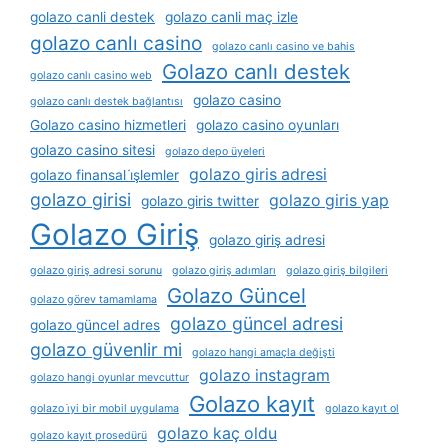
golazo canli destek
golazo canli maç izle
golazo canlı casino
golazo canlı casino ve bahis
Golazo canlı destek
golazo canlı casino web
golazo casino
golazo canlı destek bağlantısı
Golazo casino hizmetleri
golazo casino oyunları
golazo casino sitesi
golazo depo üyeleri
golazo giris adresi
golazo finansal i̇şlemler
golazo girisi
golazo giris yap
golazo giris twitter
Golazo Giriş
golazo giriş adresi
golazo giriş adresi sorunu
golazo giriş adımları
golazo giriş bilgileri
Golazo Güncel
golazo görev tamamlama
golazo güncel adresi
golazo güncel adres
golazo güvenlir mi
golazo hangi amaçla değişti
golazo instagram
golazo hangi oyunlar mevcuttur
Golazo kayıt
golazo i̇yi bir mobil uygulama
golazo kayıt ol
golazo kaç oldu
golazo kayıt prosedürü