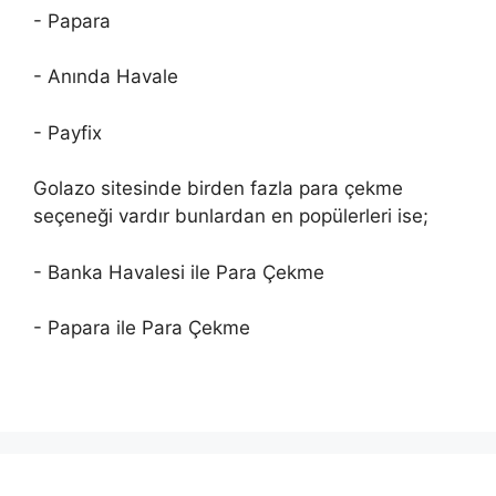
- Papara
- Anında Havale
- Payfix
Golazo sitesinde birden fazla para çekme
seçeneği vardır bunlardan en popülerleri ise;
- Banka Havalesi ile Para Çekme
- Papara ile Para Çekme