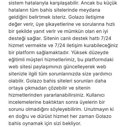
sistem hatalarıyla karşılaşabilir. Ancak bu küçük
hataların tüm bahis sitelerinde meydana
geldiğini belirtmek isteriz. Golazo iletişime
değer verir, üye şikayetlerine ve sorularına hızlı
bir şekilde yanıt verir ve mümkün olan en iyi
desteği sağlar. Sitenin canlı destek hattı 7/24
hizmet vermekte ve 7/24 iletişim kurabileceğiniz
bir platform sağlamaktadır. Yüksek düzeyde
eğitimli müşteri hizmetlerimiz, bu platformdaki
web sitesi paylaşımınızı güncelleyerek web
sitenizle ilgili tüm sorunlarınızda size yardımcı
olabilir. Golazo bahis siteleri sorunları daha
ortaya çıkmadan çözebilir ve sitenin
hizmetlerinden yararlanabilirsiniz. Kullanıcı
incelemelerine baktıktan sonra üyelerin bir
sorunu olmadığını söyleyebilirim. Unutmayın ki
en doğru ve dürüst hizmet her zaman Golazo
bahis oynamak için sizi bekliyor.