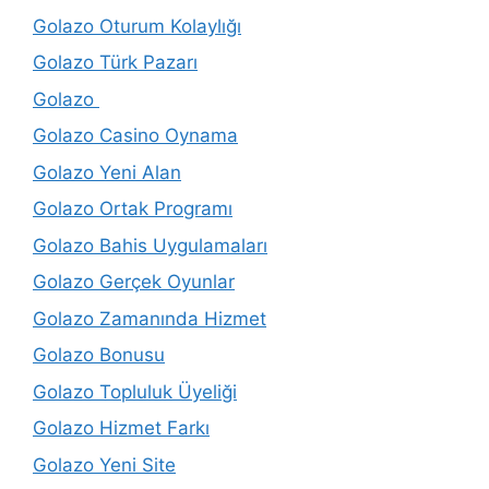
Golazo Oturum Kolaylığı
Golazo Türk Pazarı
Golazo
Golazo Casino Oynama
Golazo Yeni Alan
Golazo Ortak Programı
Golazo Bahis Uygulamaları
Golazo Gerçek Oyunlar
Golazo Zamanında Hizmet
Golazo Bonusu
Golazo Topluluk Üyeliği
Golazo Hizmet Farkı
Golazo Yeni Site