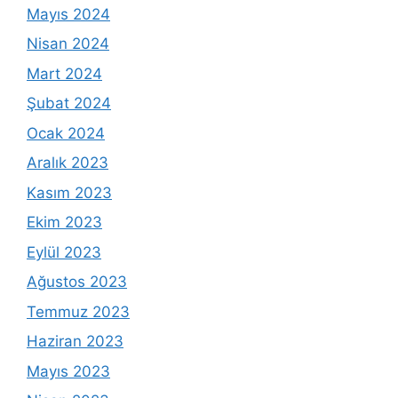
Mayıs 2024
Nisan 2024
Mart 2024
Şubat 2024
Ocak 2024
Aralık 2023
Kasım 2023
Ekim 2023
Eylül 2023
Ağustos 2023
Temmuz 2023
Haziran 2023
Mayıs 2023