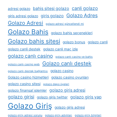
canli golazo
bahis sitesi golazo
adresi golazo
Golazo Adres
giris golazo
giris adresi golazo
Golazo Adresi
golazo adresi güncellendi mi
Golazo Bahis
golazo bahis seçenekleri
Golazo bahis sitesi
golazo bonus
golazo canli
golazo canli destek
golazo canli maç izle
golazo canlı casino
golazo canlı casino ve bahis
Golazo canlı destek
golazo canlı casino web
golazo casino
golazo canlı destek bağlantısı
Golazo casino hizmetleri
golazo casino oyunları
golazo casino sitesi
golazo depo üyeleri
golazo giris adresi
golazo finansal i̇şlemler
golazo girisi
golazo giris yap
golazo giris twitter
Golazo Giriş
golazo giriş adresi
golazo giriş adresi sorunu
golazo giriş adımları
golazo giriş bilgileri