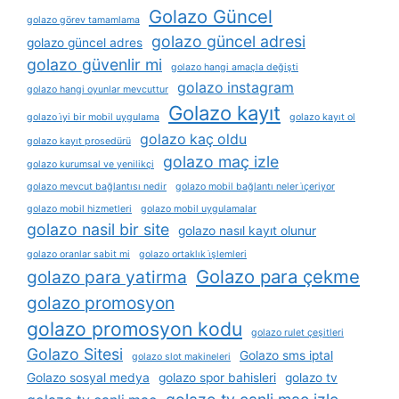
Golazo Güncel
golazo görev tamamlama
golazo güncel adresi
golazo güncel adres
golazo güvenlir mi
golazo hangi amaçla değişti
golazo instagram
golazo hangi oyunlar mevcuttur
Golazo kayıt
golazo i̇yi bir mobil uygulama
golazo kayıt ol
golazo kaç oldu
golazo kayıt prosedürü
golazo maç izle
golazo kurumsal ve yenilikçi
golazo mevcut bağlantısı nedir
golazo mobil bağlantı neler i̇çeriyor
golazo mobil hizmetleri
golazo mobil uygulamalar
golazo nasil bir site
golazo nasıl kayıt olunur
golazo oranlar sabit mi
golazo ortaklık i̇şlemleri
Golazo para çekme
golazo para yatirma
golazo promosyon
golazo promosyon kodu
golazo rulet çeşitleri
Golazo Sitesi
Golazo sms iptal
golazo slot makineleri
Golazo sosyal medya
golazo spor bahisleri
golazo tv