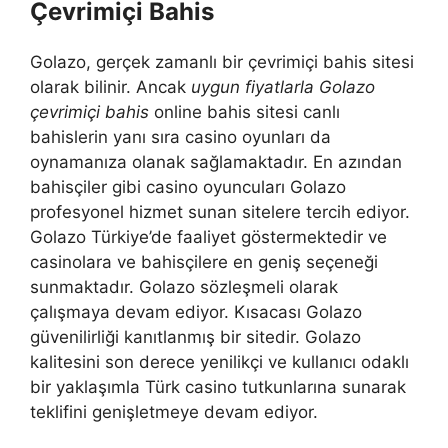
Çevrimiçi Bahis
Golazo, gerçek zamanlı bir çevrimiçi bahis sitesi
olarak bilinir. Ancak
uygun fiyatlarla Golazo
çevrimiçi bahis
online bahis sitesi canlı
bahislerin yanı sıra casino oyunları da
oynamanıza olanak sağlamaktadır. En azından
bahisçiler gibi casino oyuncuları Golazo
profesyonel hizmet sunan sitelere tercih ediyor.
Golazo Türkiye’de faaliyet göstermektedir ve
casinolara ve bahisçilere en geniş seçeneği
sunmaktadır. Golazo sözleşmeli olarak
çalışmaya devam ediyor. Kısacası Golazo
güvenilirliği kanıtlanmış bir sitedir. Golazo
kalitesini son derece yenilikçi ve kullanıcı odaklı
bir yaklaşımla Türk casino tutkunlarına sunarak
teklifini genişletmeye devam ediyor.