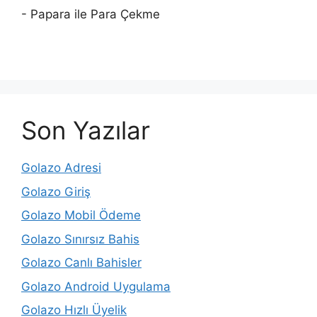
- Papara ile Para Çekme
Son Yazılar
Golazo Adresi
Golazo Giriş
Golazo Mobil Ödeme
Golazo Sınırsız Bahis
Golazo Canlı Bahisler
Golazo Android Uygulama
Golazo Hızlı Üyelik