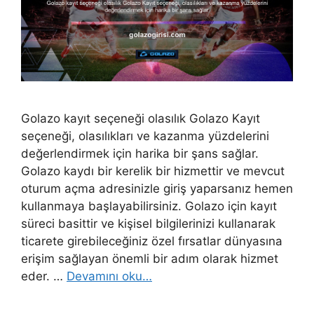
Golazo kayıt seçeneği olasılık Golazo Kayıt
seçeneği, olasılıkları ve kazanma yüzdelerini
değerlendirmek için harika bir şans sağlar.
Golazo kaydı bir kerelik bir hizmettir ve mevcut
oturum açma adresinizle giriş yaparsanız hemen
kullanmaya başlayabilirsiniz. Golazo için kayıt
süreci basittir ve kişisel bilgilerinizi kullanarak
ticarete girebileceğiniz özel fırsatlar dünyasına
erişim sağlayan önemli bir adım olarak hizmet
eder. …
Devamını oku…