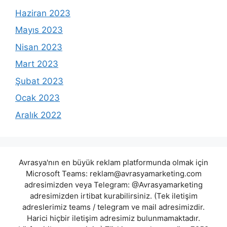
Haziran 2023
Mayıs 2023
Nisan 2023
Mart 2023
Şubat 2023
Ocak 2023
Aralık 2022
Avrasya'nın en büyük reklam platformunda olmak için
Microsoft Teams:
reklam@avrasyamarketing.com
adresimizden veya Telegram: @Avrasyamarketing
adresimizden irtibat kurabilirsiniz. (Tek iletişim
adreslerimiz teams / telegram ve mail adresimizdir.
Harici hiçbir iletişim adresimiz bulunmamaktadır.