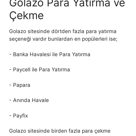
Golazo Para Yatırma ve
Çekme
Golazo sitesinde dörtden fazla para yatırma
seçeneği vardır bunlardan en popülerleri ise;
- Banka Havalesi ile Para Yatırma
- Paycell ile Para Yatırma
- Papara
- Anında Havale
- Payfix
Golazo sitesinde birden fazla para çekme