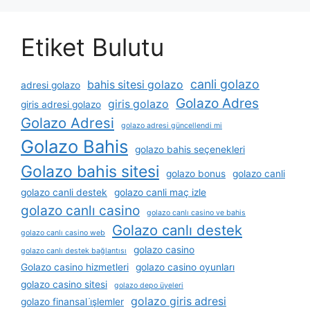
Etiket Bulutu
canli golazo
bahis sitesi golazo
adresi golazo
Golazo Adres
giris golazo
giris adresi golazo
Golazo Adresi
golazo adresi güncellendi mi
Golazo Bahis
golazo bahis seçenekleri
Golazo bahis sitesi
golazo bonus
golazo canli
golazo canli destek
golazo canli maç izle
golazo canlı casino
golazo canlı casino ve bahis
Golazo canlı destek
golazo canlı casino web
golazo casino
golazo canlı destek bağlantısı
Golazo casino hizmetleri
golazo casino oyunları
golazo casino sitesi
golazo depo üyeleri
golazo giris adresi
golazo finansal i̇şlemler