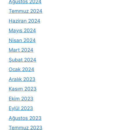
Ağustos 2024
Temmuz 2024
Haziran 2024
Mayıs 2024
Nisan 2024
Mart 2024
Şubat 2024
Ocak 2024
Aralık 2023
Kasım 2023
Ekim 2023
Eylül 2023
Ağustos 2023
Temmuz 2023