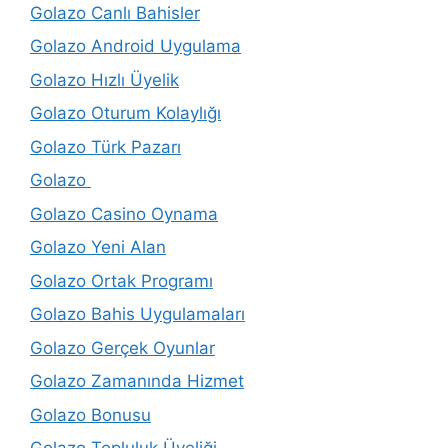
Golazo Canlı Bahisler
Golazo Android Uygulama
Golazo Hızlı Üyelik
Golazo Oturum Kolaylığı
Golazo Türk Pazarı
Golazo
Golazo Casino Oynama
Golazo Yeni Alan
Golazo Ortak Programı
Golazo Bahis Uygulamaları
Golazo Gerçek Oyunlar
Golazo Zamanında Hizmet
Golazo Bonusu