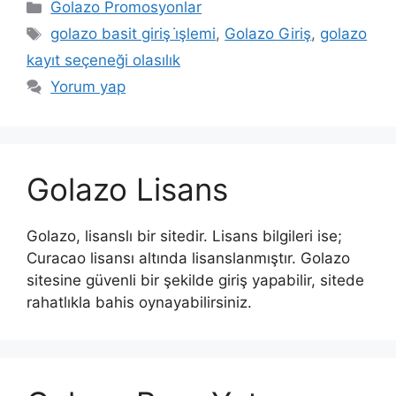
Kategoriler
Golazo Promosyonlar
Etiketler
golazo basit giriş i̇şlemi
,
Golazo Giriş
,
golazo
kayıt seçeneği olasılık
Yorum yap
Golazo Lisans
Golazo, lisanslı bir sitedir. Lisans bilgileri ise;
Curacao lisansı altında lisanslanmıştır. Golazo
sitesine güvenli bir şekilde giriş yapabilir, sitede
rahatlıkla bahis oynayabilirsiniz.