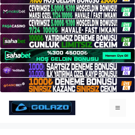
İçeriğe
atla
Menü