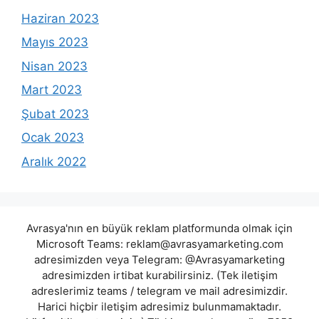
Haziran 2023
Mayıs 2023
Nisan 2023
Mart 2023
Şubat 2023
Ocak 2023
Aralık 2022
Avrasya'nın en büyük reklam platformunda olmak için
Microsoft Teams:
reklam@avrasyamarketing.com
adresimizden veya Telegram: @Avrasyamarketing
adresimizden irtibat kurabilirsiniz. (Tek iletişim
adreslerimiz teams / telegram ve mail adresimizdir.
Harici hiçbir iletişim adresimiz bulunmamaktadır.