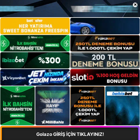
×
Golazo GİRİŞ İÇİN TIKLAYINIZ!