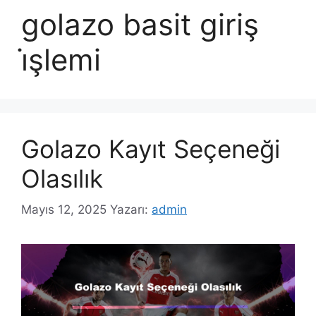
golazo basit giriş
i̇şlemi
Golazo Kayıt Seçeneği
Olasılık
Mayıs 12, 2025
Yazarı:
admin