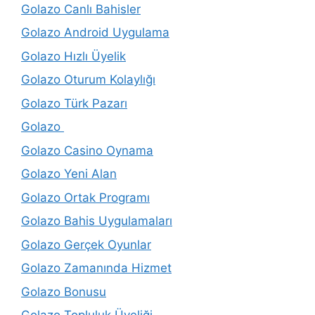
Golazo Canlı Bahisler
Golazo Android Uygulama
Golazo Hızlı Üyelik
Golazo Oturum Kolaylığı
Golazo Türk Pazarı
Golazo
Golazo Casino Oynama
Golazo Yeni Alan
Golazo Ortak Programı
Golazo Bahis Uygulamaları
Golazo Gerçek Oyunlar
Golazo Zamanında Hizmet
Golazo Bonusu