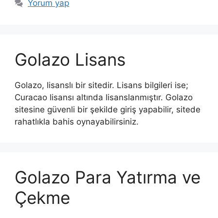
Yorum yap
Golazo Lisans
Golazo, lisanslı bir sitedir. Lisans bilgileri ise;
Curacao lisansı altında lisanslanmıştır. Golazo
sitesine güvenli bir şekilde giriş yapabilir, sitede
rahatlıkla bahis oynayabilirsiniz.
Golazo Para Yatırma ve
Çekme