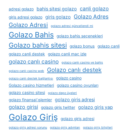
canli golazo
bahis sitesi golazo
adresi golazo
Golazo Adres
giris golazo
giris adresi golazo
Golazo Adresi
golazo adresi güncellendi mi
Golazo Bahis
golazo bahis seçenekleri
Golazo bahis sitesi
golazo bonus
golazo canli
golazo canli destek
golazo canli maç izle
golazo canlı casino
golazo canlı casino ve bahis
Golazo canlı destek
golazo canlı casino web
golazo casino
golazo canlı destek bağlantısı
Golazo casino hizmetleri
golazo casino oyunları
golazo casino sitesi
golazo depo üyeleri
golazo giris adresi
golazo finansal i̇şlemler
golazo girisi
golazo giris yap
golazo giris twitter
Golazo Giriş
golazo giriş adresi
golazo giriş adresi sorunu
golazo giriş adımları
golazo giriş bilgileri