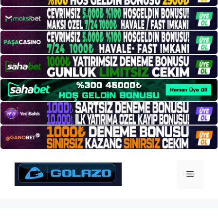
İçeriğe
atla
Menü