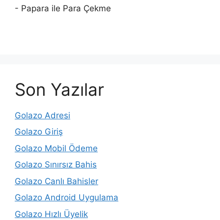
- Papara ile Para Çekme
Son Yazılar
Golazo Adresi
Golazo Giriş
Golazo Mobil Ödeme
Golazo Sınırsız Bahis
Golazo Canlı Bahisler
Golazo Android Uygulama
Golazo Hızlı Üyelik