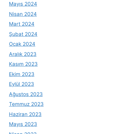
Mayıs 2024
Nisan 2024
Mart 2024
Şubat 2024
Ocak 2024
Aralık 2023
Kasım 2023
Ekim 2023
Eylül 2023
Ağustos 2023
Temmuz 2023
Haziran 2023
Mayıs 2023