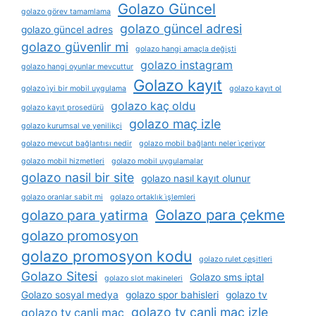
Golazo Güncel
golazo görev tamamlama
golazo güncel adresi
golazo güncel adres
golazo güvenlir mi
golazo hangi amaçla değişti
golazo instagram
golazo hangi oyunlar mevcuttur
Golazo kayıt
golazo i̇yi bir mobil uygulama
golazo kayıt ol
golazo kaç oldu
golazo kayıt prosedürü
golazo maç izle
golazo kurumsal ve yenilikçi
golazo mevcut bağlantısı nedir
golazo mobil bağlantı neler i̇çeriyor
golazo mobil hizmetleri
golazo mobil uygulamalar
golazo nasil bir site
golazo nasıl kayıt olunur
golazo oranlar sabit mi
golazo ortaklık i̇şlemleri
Golazo para çekme
golazo para yatirma
golazo promosyon
golazo promosyon kodu
golazo rulet çeşitleri
Golazo Sitesi
Golazo sms iptal
golazo slot makineleri
Golazo sosyal medya
golazo spor bahisleri
golazo tv
golazo tv canli maç izle
golazo tv canli maç