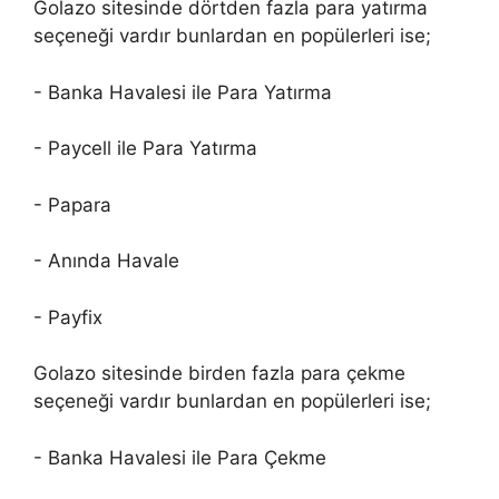
Golazo sitesinde dörtden fazla para yatırma
seçeneği vardır bunlardan en popülerleri ise;
- Banka Havalesi ile Para Yatırma
- Paycell ile Para Yatırma
- Papara
- Anında Havale
- Payfix
Golazo sitesinde birden fazla para çekme
seçeneği vardır bunlardan en popülerleri ise;
- Banka Havalesi ile Para Çekme