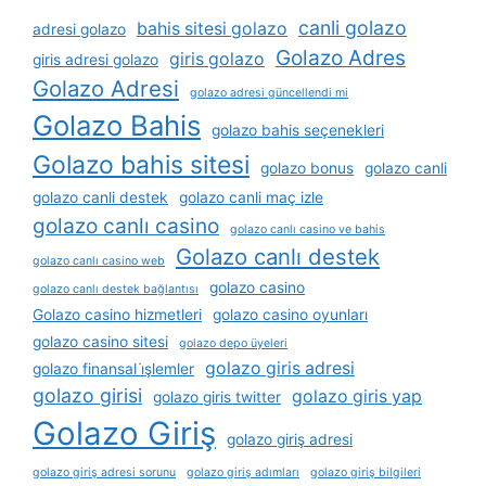
canli golazo
bahis sitesi golazo
adresi golazo
Golazo Adres
giris golazo
giris adresi golazo
Golazo Adresi
golazo adresi güncellendi mi
Golazo Bahis
golazo bahis seçenekleri
Golazo bahis sitesi
golazo bonus
golazo canli
golazo canli destek
golazo canli maç izle
golazo canlı casino
golazo canlı casino ve bahis
Golazo canlı destek
golazo canlı casino web
golazo casino
golazo canlı destek bağlantısı
Golazo casino hizmetleri
golazo casino oyunları
golazo casino sitesi
golazo depo üyeleri
golazo giris adresi
golazo finansal i̇şlemler
golazo girisi
golazo giris yap
golazo giris twitter
Golazo Giriş
golazo giriş adresi
golazo giriş adresi sorunu
golazo giriş adımları
golazo giriş bilgileri