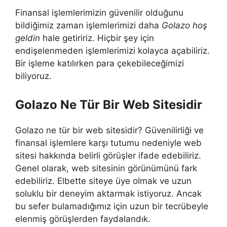
Finansal işlemlerimizin güvenilir olduğunu
bildiğimiz zaman işlemlerimizi daha
Golazo hoş
geldin
hale getiririz. Hiçbir şey için
endişelenmeden işlemlerimizi kolayca açabiliriz.
Bir işleme katılırken para çekebileceğimizi
biliyoruz.
Golazo Ne Tür Bir Web Sitesidir
Golazo ne tür bir web sitesidir? Güvenilirliği ve
finansal işlemlere karşı tutumu nedeniyle web
sitesi hakkında belirli görüşler ifade edebiliriz.
Genel olarak, web sitesinin görünümünü fark
edebiliriz. Elbette siteye üye olmak ve uzun
soluklu bir deneyim aktarmak istiyoruz. Ancak
bu sefer bulamadığımız için uzun bir tecrübeyle
elenmiş görüşlerden faydalandık.