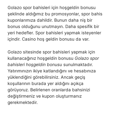
Golazo spor bahisleri için hoşgeldin bonusu
şeklinde aldığımız bu promosyonlar, spor bahis
kuponlarımıza dahildir. Bunun daha niş bir
bonus olduğunu unutmayın. Daha spesifik bir
yeri hedefler. Spor bahisleri yapmak isteyenler
içindir. Casino hoş geldin bonusu da var.
Golazo sitesinde spor bahisleri yapmak için
kullanacağınız hoşgeldin bonusu
Golazo spor
bahisleri hoşgeldin bonusu
sunulmaktadır.
Yatırımınızın ikiye katlandığını ve hesabınıza
yüklendiğini görebilirsiniz. Ancak geçiş
koşullarının burada yer aldığını açıkça
görüyoruz. Belirlenen oranlarda bahsinizi
değiştirmeniz ve kupon oluşturmanız
gerekmektedir.