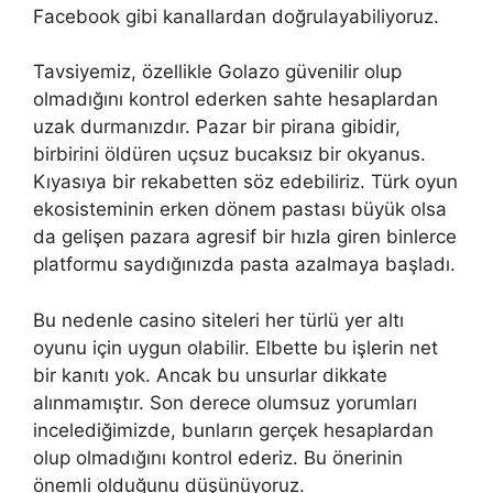
Facebook gibi kanallardan doğrulayabiliyoruz.
Tavsiyemiz, özellikle Golazo güvenilir olup
olmadığını kontrol ederken sahte hesaplardan
uzak durmanızdır. Pazar bir pirana gibidir,
birbirini öldüren uçsuz bucaksız bir okyanus.
Kıyasıya bir rekabetten söz edebiliriz. Türk oyun
ekosisteminin erken dönem pastası büyük olsa
da gelişen pazara agresif bir hızla giren binlerce
platformu saydığınızda pasta azalmaya başladı.
Bu nedenle casino siteleri her türlü yer altı
oyunu için uygun olabilir. Elbette bu işlerin net
bir kanıtı yok. Ancak bu unsurlar dikkate
alınmamıştır. Son derece olumsuz yorumları
incelediğimizde, bunların gerçek hesaplardan
olup olmadığını kontrol ederiz. Bu önerinin
önemli olduğunu düşünüyoruz.