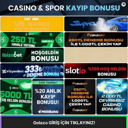
×
Golazo GİRİŞ İÇİN TIKLAYINIZ!