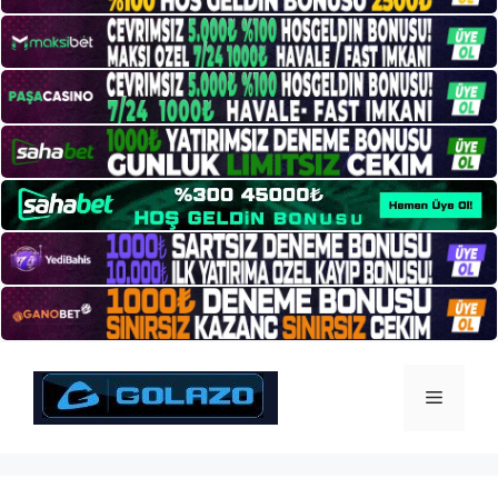
İçeriğe
atla
Menü