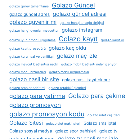
Golazo Güncel
golazo görev tamamlama
golazo güncel adresi
golazo güncel adres
golazo güvenlir mi
golazo hangi amaçla değişti
golazo instagram
golazo hangi oyunlar mevcuttur
Golazo kayıt
golazo i̇yi bir mobil uygulama
golazo kayıt ol
golazo kaç oldu
golazo kayıt prosedürü
golazo maç izle
golazo kurumsal ve yenilikçi
golazo mevcut bağlantısı nedir
golazo mobil bağlantı neler i̇çeriyor
golazo mobil hizmetleri
golazo mobil uygulamalar
golazo nasil bir site
golazo nasıl kayıt olunur
golazo oranlar sabit mi
golazo ortaklık i̇şlemleri
Golazo para çekme
golazo para yatirma
golazo promosyon
golazo promosyon kodu
golazo rulet çeşitleri
Golazo Sitesi
Golazo sms iptal
golazo slot makineleri
Golazo sosyal medya
golazo spor bahisleri
golazo tv
golazo tv canli maç izle
golazo tv canli maç