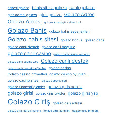
canli golazo
bahis sitesi golazo
adresi golazo
Golazo Adres
giris golazo
giris adresi golazo
Golazo Adresi
golazo adresi güncellendi mi
Golazo Bahis
golazo bahis seçenekleri
Golazo bahis sitesi
golazo bonus
golazo canli
golazo canli destek
golazo canli maç izle
golazo canlı casino
golazo canlı casino ve bahis
Golazo canlı destek
golazo canlı casino web
golazo casino
golazo canlı destek bağlantısı
Golazo casino hizmetleri
golazo casino oyunları
golazo casino sitesi
golazo depo üyeleri
golazo giris adresi
golazo finansal i̇şlemler
golazo girisi
golazo giris yap
golazo giris twitter
Golazo Giriş
golazo giriş adresi
golazo giriş adresi sorunu
golazo giriş adımları
golazo giriş bilgileri