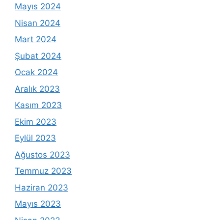
Mayıs 2024
Nisan 2024
Mart 2024
Şubat 2024
Ocak 2024
Aralık 2023
Kasım 2023
Ekim 2023
Eylül 2023
Ağustos 2023
Temmuz 2023
Haziran 2023
Mayıs 2023