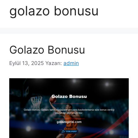
golazo bonusu
Golazo Bonusu
Eylül 13, 2025
Yazarı:
admin