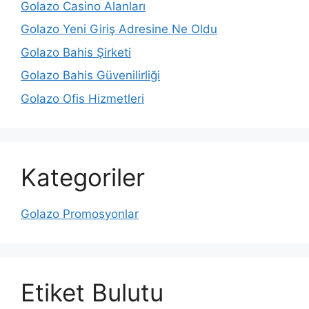
Golazo Casino Alanları
Golazo Yeni Giriş Adresine Ne Oldu
Golazo Bahis Şirketi
Golazo Bahis Güvenilirliği
Golazo Ofis Hizmetleri
Kategoriler
Golazo Promosyonlar
Etiket Bulutu